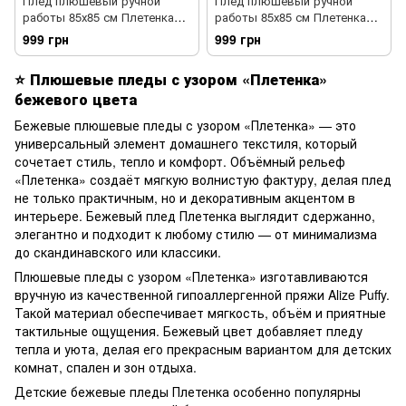
Плед плюшевый ручной
Плед плюшевый ручной
работы 85х85 см Плетенка
работы 85х85 см Плетенка
ванильный цвет
темно-бежевый цвет
999 грн
999 грн
⭐
Плюшевые пледы с узором «Плетенка»
бежевого цвета
Бежевые плюшевые пледы с узором «Плетенка» — это
универсальный элемент домашнего текстиля, который
сочетает стиль, тепло и комфорт. Объёмный рельеф
«Плетенка» создаёт мягкую волнистую фактуру, делая плед
не только практичным, но и декоративным акцентом в
интерьере. Бежевый плед Плетенка выглядит сдержанно,
элегантно и подходит к любому стилю — от минимализма
до скандинавского или классики.
Плюшевые пледы с узором «Плетенка» изготавливаются
вручную из качественной гипоаллергенной пряжи Alize Puffy.
Такой материал обеспечивает мягкость, объём и приятные
тактильные ощущения. Бежевый цвет добавляет пледу
тепла и уюта, делая его прекрасным вариантом для детских
комнат, спален и зон отдыха.
Детские бежевые пледы Плетенка особенно популярны