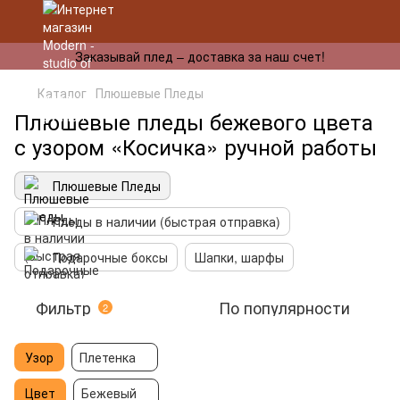
Заказывай плед – доставка за наш счет!
Каталог
Плюшевые Пледы
Плюшевые пледы бежевого цвета
с узором «Косичка» ручной работы
Плюшевые Пледы
Пледы в наличии (быстрая отправка)
Подарочные боксы
Шапки, шарфы
Фильтр
По популярности
2
Узор
Плетенка
Цвет
Бежевый