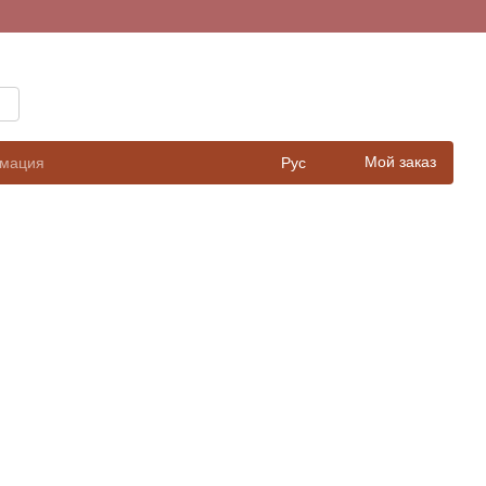
Мой заказ
рмация
Рус