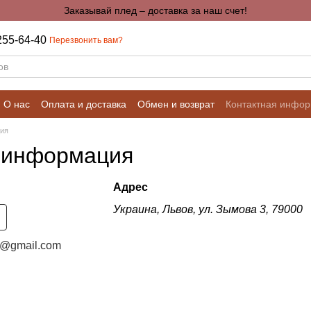
Заказывай плед – доставка за наш счет!
255-64-40
Перезвонить вам?
О нас
Оплата и доставка
Обмен и возврат
Контактная инфо
Калькуляторы для расчетов
ция
 информация
Адрес
Украина, Львов, ул. Зымова 3, 79000
ng@gmail.com