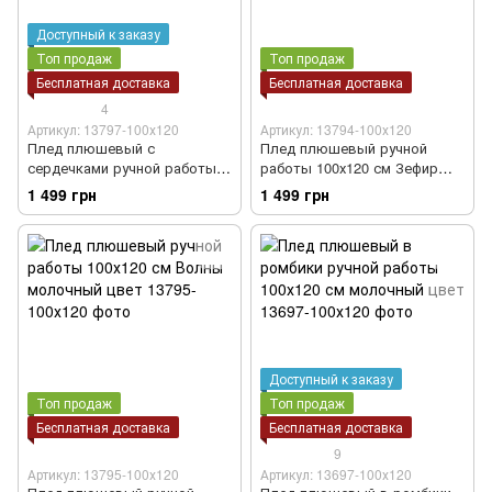
Доступный к заказу
Топ продаж
Топ продаж
Бесплатная доставка
Бесплатная доставка
4
Артикул: 13797-100х120
Артикул: 13794-100х120
Плед плюшевый с
Плед плюшевый ручной
сердечками ручной работы
работы 100х120 см Зефир
100х120 см белый цвет
белый цвет
1 499 грн
1 499 грн
Доступный к заказу
Топ продаж
Топ продаж
Бесплатная доставка
Бесплатная доставка
9
Артикул: 13795-100х120
Артикул: 13697-100х120