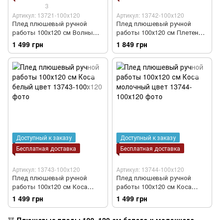
3
Артикул: 13721-100х120
Артикул: 13742-100х120
Плед плюшевый ручной
Плед плюшевый ручной
работы 100х120 см Волны
работы 100х120 см Плетенка
белый цвет
3*3 белый цвет
1 499 грн
1 849 грн
Доступный к заказу
Доступный к заказу
Бесплатная доставка
Бесплатная доставка
Артикул: 13743-100х120
Артикул: 13744-100х120
Плед плюшевый ручной
Плед плюшевый ручной
работы 100х120 см Коса
работы 100х120 см Коса
белый цвет
молочный цвет
1 499 грн
1 499 грн
🧸
Плюшевые пледы 100×120 см белого и молочного