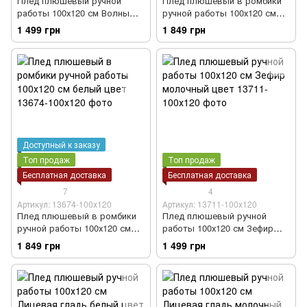
Плед плюшевый ручной
Плед плюшевый в ромбики
работы 100х120 см Волны
ручной работы 100х120 см
молочный цвет
молочный цвет
1 499 грн
1 849 грн
Доступный к заказу
Топ продаж
Топ продаж
Бесплатная доставка
Бесплатная доставка
7
4
Артикул: 13674-100х120
Артикул: 13711-100х120
Плед плюшевый в ромбики
Плед плюшевый ручной
ручной работы 100х120 см
работы 100х120 см Зефир
белый цвет
молочный цвет
1 849 грн
1 499 грн