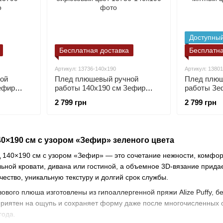
Доступный
Бесплатная доставка
Бесплатна
Артикул: 13736-140х190
Артикул: 1380
ой
Плед плюшевый ручной
Плед плюш
ефир
работы 140х190 см Зефир
работы Зе
бирюзовый цвет
мятный цв
2 799 грн
2 799 грн
×190 см с узором «Зефир» зеленого цвета
140×190 см с узором «Зефир» — это сочетание нежности, комфорт
ной кровати, дивана или гостиной, а объемное 3D-вязание прида
чество, уникальную текстуру и долгий срок службы.
вого плюша изготовлены из гипоаллергенной пряжи Alize Puffy, бе
приятен на ощупь и сохраняет форму даже после многочисленных с
года.