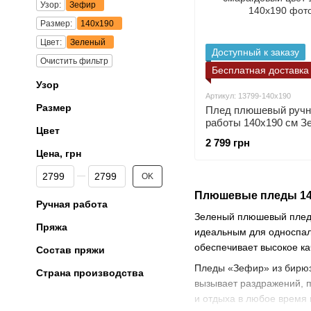
Узор:
Зефир
Размер:
140х190
Цвет:
Зеленый
Доступный к заказу
Очистить фильтр
Бесплатная доставка
Узор
Артикул: 13799-140х190
Размер
Плед плюшевый ручн
работы 140х190 см З
Цвет
смарагдовый цвет
2 799 грн
Цена, грн
От Цена, грн
До Цена, грн
OK
Плюшевые пледы 140
Ручная работа
Зеленый плюшевый плед 
Пряжа
идеальным для односпаль
обеспечивает высокое ка
Состав пряжи
Пледы «Зефир» из бирюзо
Страна производства
вызывает раздражений, 
и отдыха в любое время 