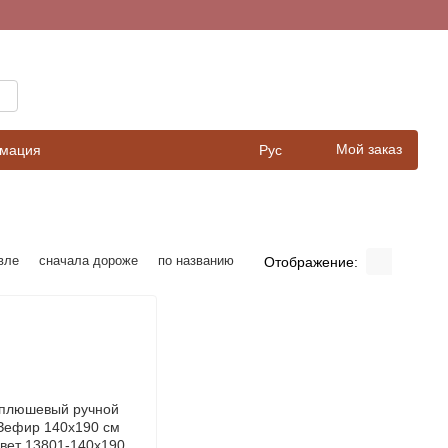
Мой заказ
рмация
Рус
вле
сначала дороже
по названию
Отображение: