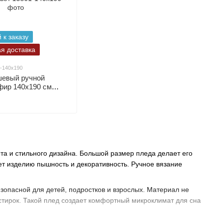
 к заказу
я доставка
1-140х190
евый ручной
фир 140х190 см
ет
а и стильного дизайна. Большой размер пледа делает его
ет изделию пышность и декоративность. Ручное вязание
зопасной для детей, подростков и взрослых. Материал не
тирок. Такой плед создает комфортный микроклимат для сна