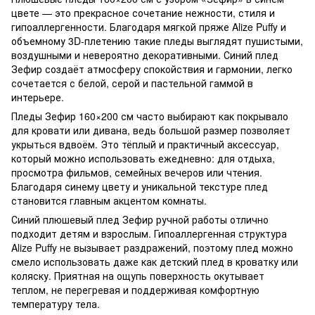
цвете — это прекрасное сочетание нежности, стиля и
гипоаллергенности. Благодаря мягкой пряже Alize Puffy и
объемному 3D-плетению такие пледы выглядят пушистыми,
воздушными и невероятно декоративными. Синий плед
Зефир создаёт атмосферу спокойствия и гармонии, легко
сочетается с белой, серой и пастельной гаммой в
интерьере.
Пледы Зефир 160×200 см часто выбирают как покрывало
для кровати или дивана, ведь большой размер позволяет
укрыться вдвоём. Это тёплый и практичный аксессуар,
который можно использовать ежедневно: для отдыха,
просмотра фильмов, семейных вечеров или чтения.
Благодаря синему цвету и уникальной текстуре плед
становится главным акцентом комнаты.
Синий плюшевый плед Зефир ручной работы отлично
подходит детям и взрослым. Гипоаллергенная структура
Alize Puffy не вызывает раздражений, поэтому плед можно
смело использовать даже как детский плед в кроватку или
коляску. Приятная на ощупь поверхность окутывает
теплом, не перегревая и поддерживая комфортную
температуру тела.