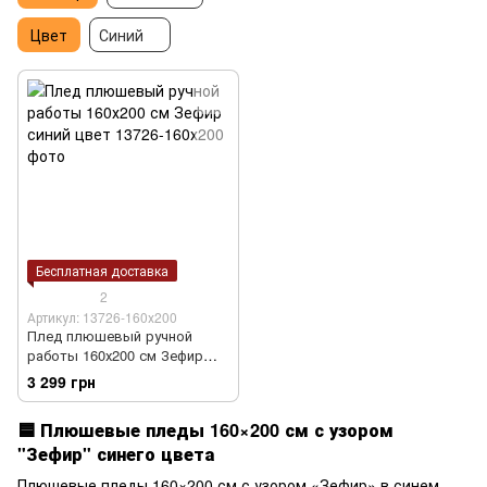
Цвет
Синий
Бесплатная доставка
2
Артикул: 13726-160х200
Плед плюшевый ручной
работы 160х200 см Зефир
синий цвет
3 299 грн
🟦
Плюшевые пледы 160×200 см с узором
"Зефир" синего цвета
Плюшевые пледы 160×200 см с узором «Зефир» в синем