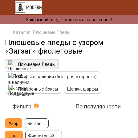
Заказывай плед – доставка за наш счет!
Каталог
Плюшевые Пледы
Плюшевые пледы с узором
«Зигзаг» фиолетовые
Плюшевые Пледы
Пледы в наличии (быстрая отправка)
Подарочные боксы
Шапки, шарфы
Фильтр
По популярности
2
Узор
Зигзаг
Цвет
Фиолетовый