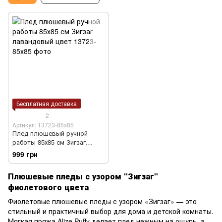
Бесплатная доставка
2
Артикул: 13723-85х85
Плед плюшевый ручной
работы 85х85 см Зигзаг
лавандовый цвет
999 грн
Плюшевые пледы с узором "Зигзаг"
фиолетового цвета
Фиолетовые плюшевые пледы с узором «Зигзаг» — это
стильный и практичный выбор для дома и детской комнаты.
Мягкая пряжа Alize Puffy делает плед нежным на ощупь, а