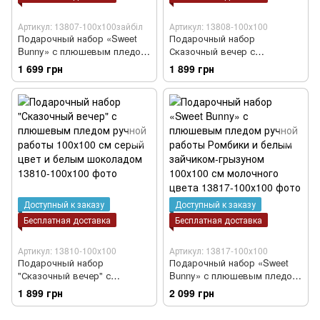
Артикул: 13807-100х100зайбіл
Артикул: 13808-100х100
Подарочный набор «Sweet
Подарочный набор
Bunny» с плюшевым пледом
Сказочный вечер с
ручной работы Зефир и
плюшевым Пледом ручной
1 699 грн
1 899 грн
зайчиком-грызунцем белым
работы Зефир 100х100 см
100х100 см голубой цвет
голубой цвет и белым
шоколадом.
Доступный к заказу
Доступный к заказу
Бесплатная доставка
Бесплатная доставка
Артикул: 13810-100х100
Артикул: 13817-100х100
Подарочный набор
Подарочный набор «Sweet
"Сказочный вечер" с
Bunny» с плюшевым пледом
плюшевым пледом ручной
ручной работы Ромбики и
1 899 грн
2 099 грн
работы 100х100 см серый
белым зайчиком-грызуном
цвет и белым шоколадом
100х100 см молочного цвета