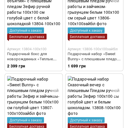
Доступный к заказу
Доступный к заказу
Бесплатная доставка
Бесплатная доставка
Артикул: 13804-100х100
Артикул: 13806-100х100зайбіл
Подарочный бокс для
Подарочный набор «Sweet
новорожденных «Теплые
Bunny» с плюшевым пледом
объятия» с плюшевым
ручной работы и зайчиком-
2 399 грн
1 699 грн
пледом Зефир ручной
грызунцем белым 100х100 см
работы 100х100 см голубой
серый цвет
цвет с белой шоколадкой
Доступный к заказу
Доступный к заказу
Бесплатная доставка
Бесплатная доставка