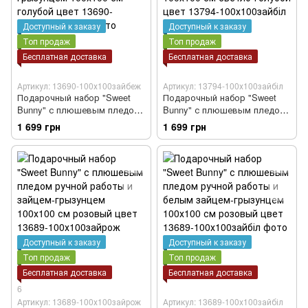
Доступный к заказу
Доступный к заказу
Топ продаж
Топ продаж
Бесплатная доставка
Бесплатная доставка
Артикул: 13690-100х100зайбеж
Артикул: 13794-100х100зайбіл
Подарочный набор "Sweet
Подарочный набор "Sweet
Bunny" с плюшевым пледом
Bunny" с плюшевым пледом
ручной работы и бежевым
ручной работы и белым
1 699 грн
1 699 грн
зайцем-грызунцем 100х100 см
зайцем-грызунцем 100х100 см
голубой цвет
светло-голубой цвет
Доступный к заказу
Доступный к заказу
Топ продаж
Топ продаж
Бесплатная доставка
Бесплатная доставка
6
Артикул: 13689-100х100зайрож
Артикул: 13689-100х100зайбіл