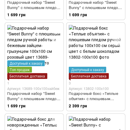
Подарочный набор "Sweet
Подарочный набор "Sweet
Bunny" с плюшевым пледом
Bunny" с плюшевым пледом
ручной работы и зайцем-
ручной работы и белым
1 699 грн
1 699 грн
грызунцем 100х100 см
зайцем-грызунцем 100х100 см
розовый цвет
розовый цвет
Доступный к заказу
Топ продаж
Доступный к заказу
Бесплатная доставка
Бесплатная доставка
1
3
Артикул: 13689-100х100зайбеж
Артикул: 13802-100х100
Подарочный набор "Sweet
Подарочный бокс «Теплые
Bunny" с плюшевым пледом
объятия» с плюшевым
ручной работы и бежевым
пледом ручной работы
1 699 грн
2 399 грн
зайцем-грызунцем 100х100 см
100х100 см серый цвет с
розовый цвет
белым шоколадом