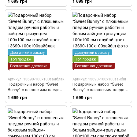
1 699 грн
1 699 грн
грызунцем бежевым 100х100
грызунцем белым 100х100 см
см светло-бежевый цвет
светло-бежевый цвет
Доступный к заказу
Доступный к заказу
Топ продаж
Топ продаж
Бесплатная доставка
Бесплатная доставка
Артикул: 13690-100х100зайблак
Артикул: 13690-100х100зайбіл
Подарочный набор "Sweet
Подарочный набор "Sweet
Bunny" с плюшевым пледом
Bunny" с плюшевым пледом
ручной работы и зайцем-
ручной работы и белым
1 699 грн
1 699 грн
грызунцем 100х100 см
зайцем-грызунцем 100х100 см
голубой цвет
голубой цвет