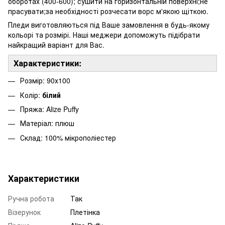
оборотах (400-600); сушити на горизонтальній поверхні;не
прасувати;за необхідності розчесати ворс м'якою щіткою.
Пледи виготовляються під Ваше замовлення в будь-якому
кольорі та розмірі. Наші меджери допоможуть підібрати
найкращий варіант для Вас.
Характеристики:
Розмір: 90х100
Колір:
білий
Пряжа: Alize Puffy
Матеріал: плюш
Склад: 100% мікрополіестер
Характеристики
Ручна робота
Так
Візерунок
Плетінка