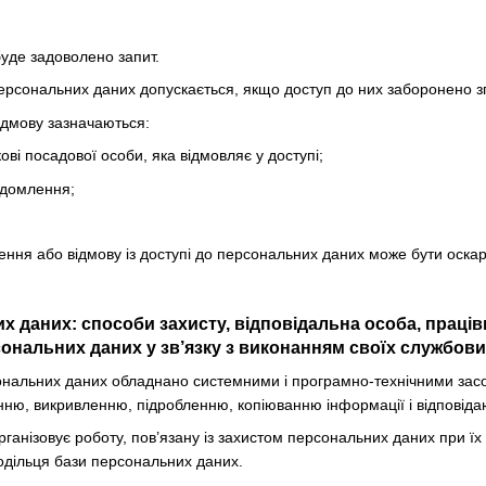
буде задоволено запит.
персональних даних допускається, якщо доступ до них заборонено зг
відмову зазначаються:
кові посадової особи, яка відмовляє у доступі;
ідомлення;
чення або відмову із доступі до персональних даних може бути оска
их даних: способи захисту, відповідальна особа, праці
ональних даних у зв’язку з виконанням своїх службових
ональних даних обладнано системними і програмно-технічними засоба
ню, викривленню, підробленню, копіюванню інформації і відповіда
рганізовує роботу, пов’язану із захистом персональних даних при їх
одільця бази персональних даних.