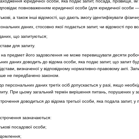
ходження юридичної особи, яка подає запит, посада, прізвище, ім'я
 відповідає повноваженням юридичної особи (для юридичної особи —
тькові, а також інші відомості, що дають змогу ідентифікувати фізичн
сональних даних, стосовно якої подається запит, чи відомості про в
даних, що запитуються;
дстави для запиту.
у на предмет його задоволення не може перевищувати десяти робоч
них даних доводить до відома особи, яка подає запит, що запит буд
ідстави, визначеної у відповідному нормативно-правовому акті. За
нше не передбачено законом.
 до персональних даних третіх осіб допускається у разі, якщо необх
питу. При цьому загальний термін вирішення питань, порушених у з
строчення доводиться до відома третьої особи, яка подала запит, у
ідстрочення зазначаються:
тькові посадової особи;
ідомлення;