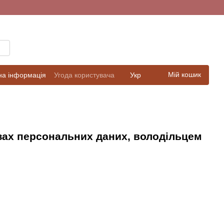
Мій кошик
на інформація
Угода користувача
Укр
зах персональних даних, володільцем