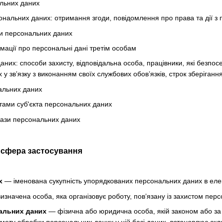
льних даних
нальних даних: отримання згоди, повідомлення про права та дії з
и персональних даних
мації про персональні дані третім особам
аних: способи захисту, відповідальна особа, працівники, які безпо
у зв’язку з виконанням своїх службових обов’язків, строк зберіган
альних даних
тами суб'єкта персональних даних
бази персональних даних
а сфера застосування
х
— іменована сукупність упорядкованих персональних даних в елек
значена особа, яка організовує роботу, пов’язану із захистом перс
альних даних
— фізична або юридична особа, якій законом або за