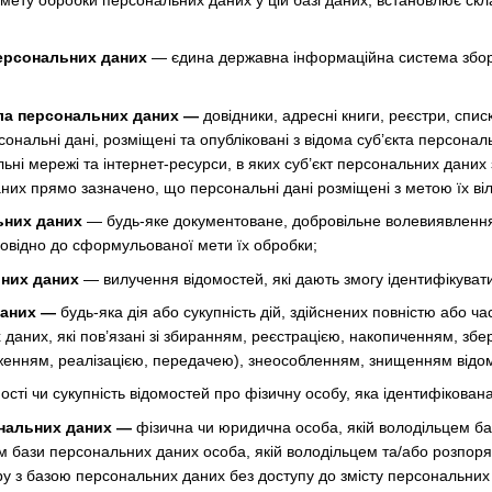
 мету обробки персональних даних у цій базі даних, встановлює скл
ерсональних даних
— єдина державна інформаційна система збору
ла персональних даних —
довідники, адресні книги, реєстри, списк
ерсональні дані, розміщені та опубліковані з відома суб’єкта перс
ні мережі та інтернет-ресурси, в яких суб’єкт персональних даних 
них прямо зазначено, що персональні дані розміщені з метою їх ві
ьних даних
— будь-яке документоване, добровільне волевиявлення
повідно до сформульованої мети їх обробки;
них даних
— вилучення відомостей, які дають змогу ідентифікуват
даних —
будь-яка дія або сукупність дій, здійснених повністю або ча
 даних, які пов’язані зі збиранням, реєстрацією, накопиченням, з
енням, реалізацією, передачею), знеособленням, знищенням відом
ості чи сукупність відомостей про фізичну особу, яка ідентифікован
нальних даних —
фізична чи юридична особа, якій володільцем б
ом бази персональних даних особа, якій володільцем та/або розпо
ру з базою персональних даних без доступу до змісту персональних