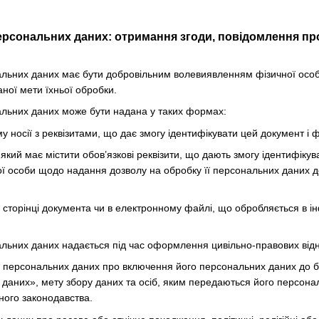
ерсональних даних: отримання згоди, повідомлення про
нальних даних має бути добровільним волевиявленням фізичної осо
ної мети їхньої обробки.
нальних даних може бути надана у таких формах:
 носії з реквізитами, що дає змогу ідентифікувати цей документ і ф
який має містити обов’язкові реквізити, що дають змогу ідентифіку
ї особи щодо надання дозволу на обробку її персональних даних до
й сторінці документа чи в електронному файлі, що обробляється в 
нальних даних надається під час оформлення цивільно-правових відн
а персональних даних про включення його персональних даних до б
даних», мету збору даних та осіб, яким передаються його персона
ного законодавства.