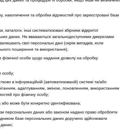
ад цих даних та процедури їх обробки, якщо інше не визначено
, накопичення та обробки відомостей про зареєстровані бази
и, каталоги, інші систематизовані збірники відкритої
ональних даних. Не вважаються загальнодоступними джерелами
залишають свої персональні дані (окрім випадків, коли
льного поширення та використання);
 фізичної особи щодо надання дозволу на обробку
и особу;
стково в інформаційній (автоматизованій) системі та/або
беріганням, адаптуванням, зміною, поновленням, використанням
остей про фізичну особу;
а або може бути конкретно ідентифікована;
ази персональних даних або законом надано право обробляти
рядником бази персональних даних доручено здійснювати
 даних;