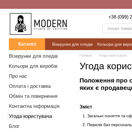
Перейти до основного контенту
+38 (099) 
Каталог
Візерунки для пледів
Кольори для виро
Блог
Калькулятори для розрахунків
Візерунки для пледів
Головна
Угода користувача
Угода кори
Кольори для виробів
Про нас
Положення про о
Оплата і доставка
яких є продавец
Обмін та повернення
Контактна інформація
Зміст
Угода користувача
Загальні поняття та с
Перелік баз персональ
Блог