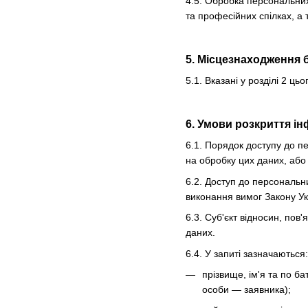
4.5. Обробка персональних 
та професійних спілках, а 
5. Місцезнаходження 
5.1. Вказані у розділі 2 
6. Умови розкриття ін
6.1. Порядок доступу до п
на обробку цих даних, або 
6.2. Доступ до персональн
виконання вимог Закону У
6.3. Суб'єкт відносин, по
даних.
6.4. У запиті зазначаються:
прізвище, ім'я та по б
особи — заявника);