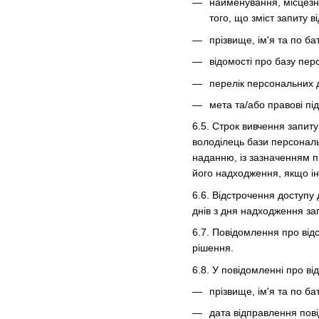
найменування, місцезна
того, що зміст запиту
прізвище, ім'я та по ба
відомості про базу пер
перелік персональних 
мета та/або правові пі
6.5. Строк вивчення запит
володілець бази персональ
наданню, із зазначенням п
його надходження, якщо і
6.6. Відстрочення доступу
днів з дня надходження за
6.7. Повідомлення про від
рішення.
6.8. У повідомленні про в
прізвище, ім'я та по ба
дата відправлення пов