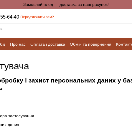
Замовляй плед — доставка за наш рахунок!
255-64-40
Передзвонити вам?
бів
Про нас
Оплата і доставка
Обмін та повернення
Контакт
стувача
бробку і захист персональних даних у ба
ь
фера застосування
них даних