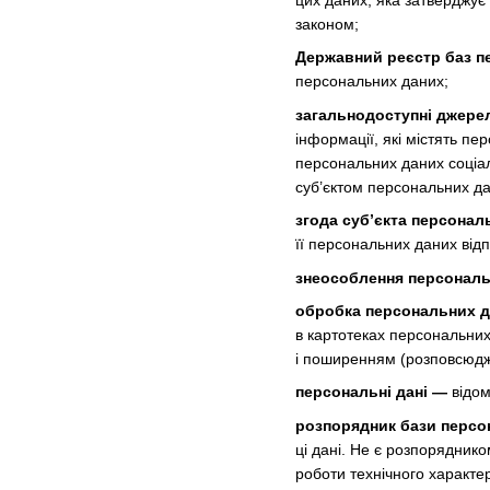
цих даних, яка затверджує
законом;
Державний реєстр баз п
персональних даних;
загальнодоступні джере
інформації, які містять п
персональних даних соціаль
суб’єктом персональних да
згода суб’єкта персонал
її персональних даних від
знеособлення персональ
обробка персональних 
в картотеках персональних
і поширенням (розповсюдж
персональні дані —
відом
розпорядник бази персо
ці дані. Не є розпорядник
роботи технічного характе