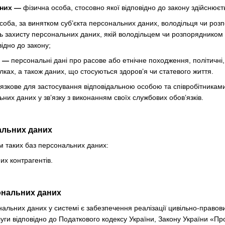
аних —
фізична особа, стосовно якої відповідно до закону здійснюєт
соба, за винятком суб’єкта персональних даних, володільця чи ро
ь захисту персональних даних, якій володільцем чи розпорядником
ідно до закону;
х —
персональні дані про расове або етнічне походження, політичні, 
лках, а також даних, що стосуються здоров’я чи статевого життя.
язкове для застосування відповідальною особою та співробітникам
них даних у зв’язку з виконанням своїх службових обов’язків.
нальних даних
м таких баз персональних даних:
х контрагентів.
ональних даних
альних даних у системі є забезпечення реалізації цивільно-правови
уги відповідно до Податкового кодексу України, Закону України «Про 