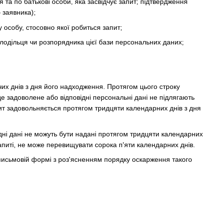
 та по батькові особи, яка засвідчує запит; підтвердження
 заявника);
у особу, стосовно якої робиться запит;
олодільця чи розпорядника цієї бази персональних даних;
их днів з дня його надходження. Протягом цього строку
е задоволене або відповідні персональні дані не підлягають
пит задовольняється протягом тридцяти календарних днів з дня
ідні дані не можуть бути надані протягом тридцяти календарних
апиті, не може перевищувати сорока п'яти календарних днів.
 письмовій формі з роз'ясненням порядку оскарження такого