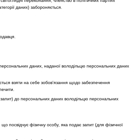
 світоглядні переконання, членство в політичних партіях
атегорії даних) забороняється.
родавця.
а персональних даних, наданої володільцю персональних даних
яється взяти на себе зобов'язання щодо забезпечення
печити.
— запит) до персональних даних володільцю персональних
, що посвідчує фізичну особу, яка подає запит (для фізичної