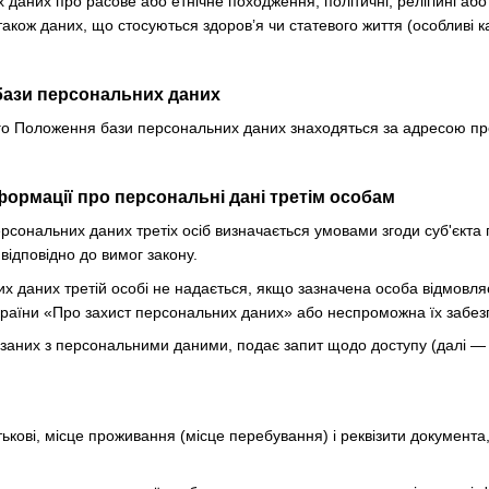
даних про расове або етнічне походження, політичні, релігійні або
також даних, що стосуються здоров’я чи статевого життя (особливі к
бази персональних даних
цього Положення бази персональних даних знаходяться за адресою п
формації про персональні дані третім особам
ерсональних даних третіх осіб визначається умовами згоди суб'єкт
відповідно до вимог закону.
их даних третій особі не надається, якщо зазначена особа відмовл
країни «Про захист персональних даних» або неспроможна їх забез
в'язаних з персональними даними, подає запит щодо доступу (далі 
атькові, місце проживання (місце перебування) і реквізити документа