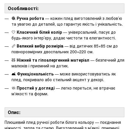
Особливості:
🧶
Ручна робота
— кожен плед виготовлений з любов’ю
та увагою до деталей, що гарантує якість і унікальність.
🤍
Класичний білий колір
— універсальний, пасує до
будь-якого інтер’єру, додає чистоти та елегантності.
📏
Великий вибір розмірів
— від дитячих 85×85 см до
повнорозмірних двоспальних 200×220 см.
🧸
Ніжний та гіпоалергенний матеріал
— безпечний для
малюків і приємний на дотик.
🛋️
Функціональність
— може використовуватись як
плед, покривало або стильний акцент у декорі.
🧼
Простий у догляді
— легко переться, не втрачає
м’якості та форми.
Опис:
Плюшевий плед ручної роботи білого кольору — поєднання
ніжності, тепла та стилю. Виготовлений з м’якої, приємної