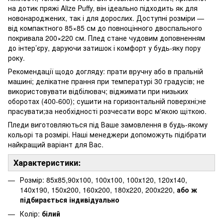
на дотик пряжі Alize Puffy, він ідеально підходить як для
новонароджених, так і для дорослих. Доступні розміри —
від компактного 85×85 см до повноцінного двоспального
покривала 200×220 см. Плед стане чудовим доповненням
до інтер’єру, даруючи затишок і комфорт у будь-яку пору
року.
Рекомендації щодо догляду: прати вручну або в пральній
машині; делікатне прання при температурі 30 градусів; не
використовувати відбілювач; віджимати при низьких
оборотах (400-600); сушити на горизонтальній поверхні;не
прасувати;за необхідності розчесати ворс м'якою щіткою.
Пледи виготовляються під Ваше замовлення в будь-якому
кольорі та розмірі. Наші менеджери допоможуть підібрати
найкращий варіант для Вас.
Характеристики:
Розмір: 85х85,90х100, 100х100, 100х120, 120х140,
140х190, 150х200, 160х200, 180х220, 200х220,
або ж
підбирається індивідуально
Колір:
білий