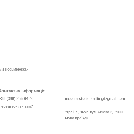
Ми в соцмережах
Контактна інформація
+38 (099) 255-64-40
modern.studio.knitting@gmail.com
Передзвонити вам?
Україна, Львів, вул Зимова 3, 79000
Мапа проїзду