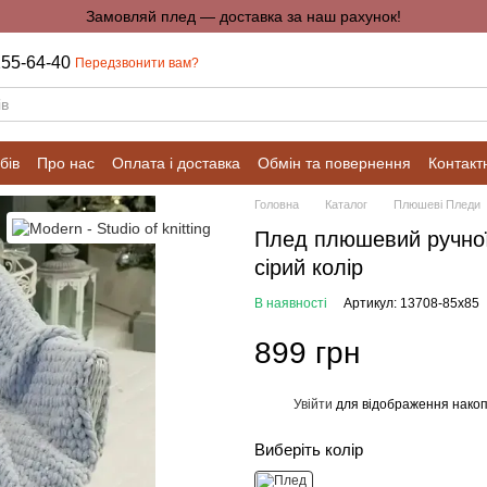
Замовляй плед — доставка за наш рахунок!
255-64-40
Передзвонити вам?
бів
Про нас
Оплата і доставка
Обмін та повернення
Контакт
Головна
Каталог
Плюшеві Пледи
Плед плюшевий ручної 
сірий колір
В наявності
Артикул: 13708-85х85
899 грн
Увійти
для відображення накоп
%
Виберіть колір