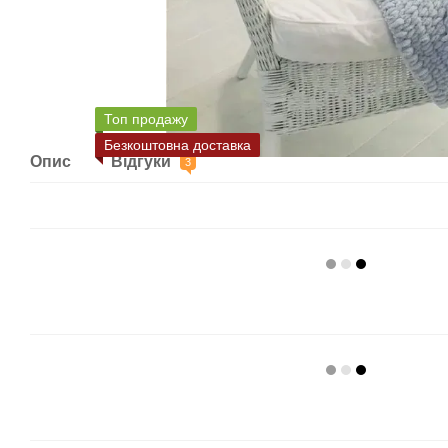
Топ продажу
Безкоштовна доставка
Опис
Відгуки
3