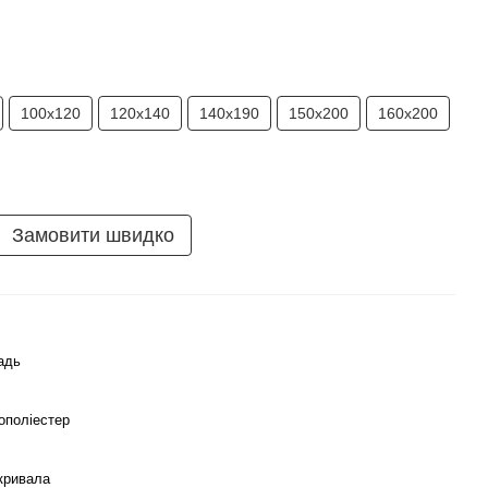
100х120
120х140
140х190
150х200
160х200
Замовити швидко
адь
ополіестер
кривала