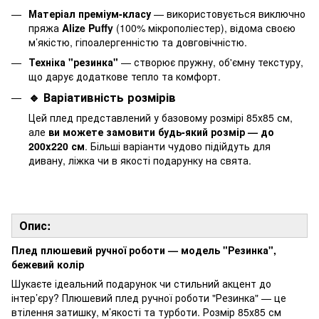
Матеріал преміум-класу
— використовується виключно
пряжа
Alize Puffy
(100% мікрополіестер), відома своєю
м’якістю, гіпоалергенністю та довговічністю.
Техніка "резинка"
— створює пружну, об'ємну текстуру,
що дарує додаткове тепло та комфорт.
🔹 Варіативність розмірів
Цей плед представлений у базовому розмірі 85х85 см,
але
ви можете замовити будь-який розмір — до
200x220 см
. Більші варіанти чудово підійдуть для
дивану, ліжка чи в якості подарунку на свята.
Опис:
Плед плюшевий ручної роботи — модель "Резинка",
бежевий колір
Шукаєте ідеальний подарунок чи стильний акцент до
інтер’єру? Плюшевий плед ручної роботи "Резинка" — це
втілення затишку, м’якості та турботи. Розмір 85х85 см