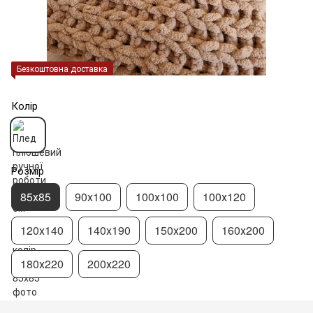
Безкоштовна доставка
Колір
Розмір
85х85
90х100
100х100
100х120
120х140
140х190
150х200
160х200
180х220
200х220