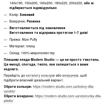
140х190, 150х200, 160х200, 180х220, 200х220,
або ж
підбирається індивідуально
Колір:
Бежевий
Візерунок:
Резинка
Виготовляються під замовлення
Виготовлення та відправка протягом 1-7 днів!
Пряжа: Alize Puffy
Матеріал: плюш
Склад: 100% мікрополіестер
Плюшеві пледи Modern Studio — це не просто текстиль.
Це емоції, спогади, тепло, яке залишиться з вами
надовго.
Перейдіть до
каталогу кольорів
або
візерунків
, щоб
підібрати власний ідеальний варіант.
Обрати кольори:
https://modern-studio.com.ua/kolory-dlia-
vyrobiv/
Обрати візерунок:
https://modern-studio.com.ua/vizerunky-dlia-
plediv/