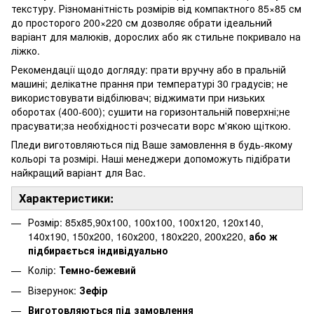
текстуру. Різноманітність розмірів від компактного 85×85 см
до просторого 200×220 см дозволяє обрати ідеальний
варіант для малюків, дорослих або як стильне покривало на
ліжко.
Рекомендації щодо догляду: прати вручну або в пральній
машині; делікатне прання при температурі 30 градусів; не
використовувати відбілювач; віджимати при низьких
оборотах (400-600); сушити на горизонтальній поверхні;не
прасувати;за необхідності розчесати ворс м'якою щіткою.
Пледи виготовляються під Ваше замовлення в будь-якому
кольорі та розмірі. Наші менеджери допоможуть підібрати
найкращий варіант для Вас.
Характеристики:
Розмір: 85х85,90х100, 100х100, 100х120, 120х140,
140х190, 150х200, 160х200, 180х220, 200х220,
або ж
підбирається індивідуально
Колір:
Темно-бежевий
Візерунок:
Зефір
Виготовляються під замовлення