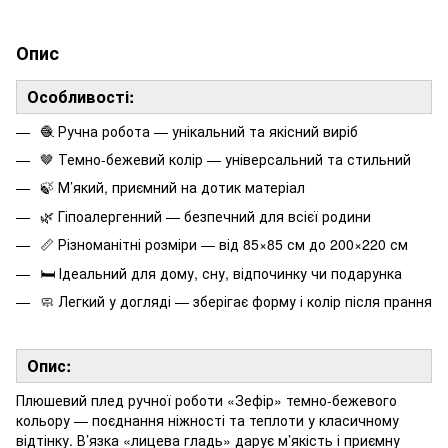
Опис
Особливості:
🧶 Ручна робота — унікальний та якісний виріб
🤎 Темно-бежевий колір — універсальний та стильний
🍃 М’який, приємний на дотик матеріал
🌿 Гіпоалергенний — безпечний для всієї родини
📏 Різноманітні розміри — від 85×85 см до 200×220 см
🛏 Ідеальний для дому, сну, відпочинку чи подарунка
🧼 Легкий у догляді — зберігає форму і колір після прання
Опис:
Плюшевий плед ручної роботи «Зефір» темно-бежевого
кольору — поєднання ніжності та теплоти у класичному
відтінку. В’язка «лицева гладь» дарує м’якість і приємну