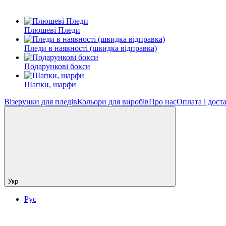
Плюшеві Пледи
Пледи в наявності (швидка відправка)
Подарункові бокси
Шапки, шарфи
Візерунки для пледів
Кольори для виробів
Про нас
Оплата і дост
Укр
Рус