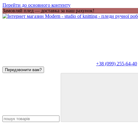
Перейти до основного контенту
Замовляй плед — доставка за наш рахунок!
+38 (099) 255-64-40
Передзвонити вам?