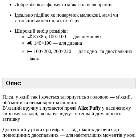
Добре зберігає форму та м’якість після прання
Ідеально підійде як подарунок малюкові, мамі чи
стильний акцент для інтер’єру
Широкий вибір розмірів:
👶 85×85, 100×100 — для немовлят
🛋️ 140×190 — для дивана
🛏️ 160×200, 200×220 — для одно- та двоспальних
ліжок
Опис:
Плед, у який так і хочеться загорнутись з головою — м’який,
об’ємний та неймовірно затишний.
В’язаний вручну з пухнастої пряжі
Alize Puffy
у насиченому
синьому кольорі, що дарує відчуття тепла й домашнього
затишку.
Доступний у різних розмірах — від ніжних дитячих до
повноцінних двоспальних — для найтепліших моментів у колі