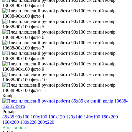
Колір
Розмір
85х85
90х100
100х100
100х120
120х140
140х190
150х200
160х200
180х220
200х220
В наявності