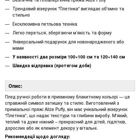
Трендовий візерунок "Плетінка" виглядає обʼємно та
стильно
Ексклюзивна петльова техніка
Легко переться, зберігаючи м’якість та форму
Універсальний подарунок для новонародженого або
мами
У наявності два розміри 100×100 см та 120×140 см
Швидка відправка (протягом доби)
Опис:
Плед ручної роботи в приємному блакитному кольорі — це
справжній символ затишку та стилю. Виготовлений з
преміальної пряжі Alize Puffy, він має унікальний візерунок
"Плетінка", що надає текстури та глибини виробу. М'який,
теплий та дуже ніжний – прекрасний для дітей, підлітків,
дорослих або як елемент декору у вітальні.
Рекомендації щодо догляду: