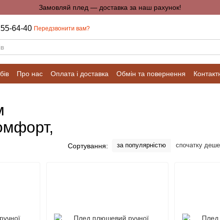
Замовляй плед — доставка за наш рахунок!
255-64-40
Передзвонити вам?
бів
Про нас
Оплата і доставка
Обмін та повернення
Контакт
м
омфорт,
за популярністю
спочатку деш
Сортування: