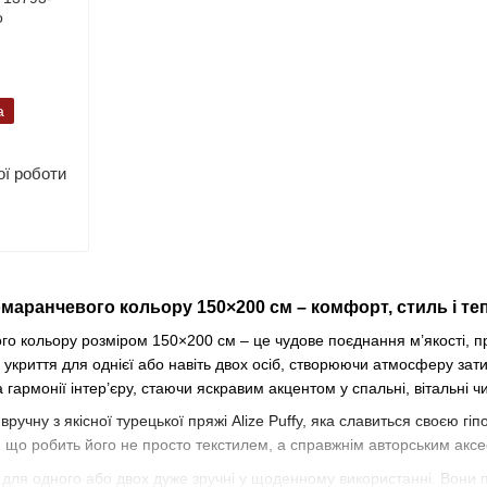
а
ї роботи
маранчевого кольору 150×200 см – комфорт, стиль і те
о кольору розміром 150×200 см – це чудове поєднання м’якості, пр
укриття для однієї або навіть двох осіб, створюючи атмосферу зат
гармонії інтер’єру, стаючи яскравим акцентом у спальні, вітальні чи 
ручну з якісної турецької пряжі Alize Puffy, яка славиться своєю гіп
, що робить його не просто текстилем, а справжнім авторським акс
ля одного або двох дуже зручні у щоденному використанні. Вони пі