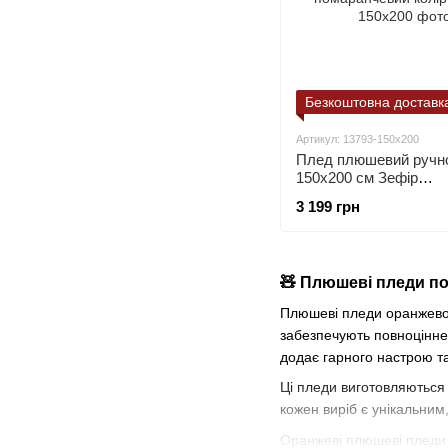
Безкоштовна доставк
Артикул: 13793-150х200
Плед плюшевий ручно
150х200 см Зефір
помаранчевий колір
3 199 грн
🧸 Плюшеві пледи по
Плюшеві пледи оранжевог
забезпечують повноцінне 
додає гарного настрою та 
Ці пледи виготовляються в
кожен виріб є унікальним
Оранжеві плюшеві пледи д