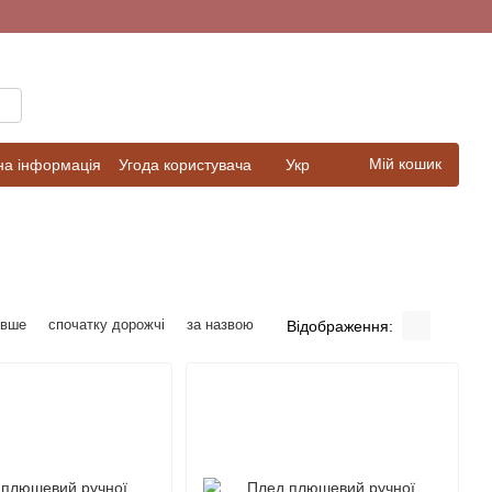
Мій кошик
на інформація
Угода користувача
Укр
евше
спочатку дорожчі
за назвою
Відображення: