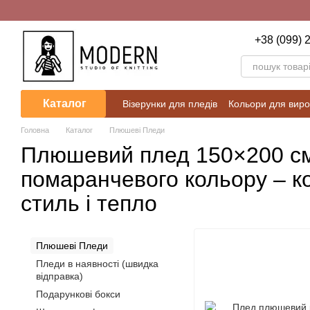
Перейти до основного контенту
+38 (099) 
Каталог
Візерунки для пледів
Кольори для виро
Блог
Калькулятори для розрахунків
Головна
Каталог
Плюшеві Пледи
Плюшевий плед 150×200 с
помаранчевого кольору – к
стиль і тепло
Плюшеві Пледи
Пледи в наявності (швидка
відправка)
Подарункові бокси