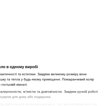
пло в одному виробі
актичності та естетики. Завдяки великому розміру вони
ишку та тепла у будь-якому приміщенні. Помаранчевий колір
гостьовій кімнаті.
оалергенністю, м’якістю та довговічністю. Завдяки ручній роботі
есуаром для дому або подарунка.
дходять як для вечірнього релаксу, так і для комфортного сну