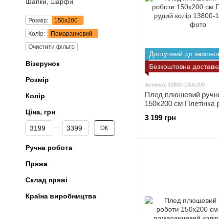
Шапки, шарфи
Розмір:
150х200
Колір:
Помаранчевий
Очистити фільтр
Доступний до замовл
Візерунок
Безкоштовна доставк
Розмір
Артикул: 13800-150х200
Плед плюшевий ручно
Колір
150х200 см Плетінка 
Ціна, грн
колір
3 199 грн
Від Ціна, грн
До Ціна, грн
ОК
Ручна робота
Пряжа
Склад пряжі
Країна виробництва