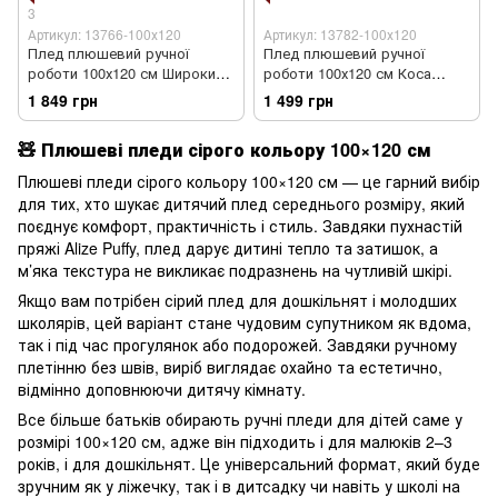
3
Артикул: 13766-100х120
Артикул: 13782-100х120
Плед плюшевий ручної
Плед плюшевий ручної
роботи 100х120 см Широкий
роботи 100х120 см Коса
колос сірий колір
сірий колір
1 849 грн
1 499 грн
🧸 Плюшеві пледи сірого кольору 100×120 см
Плюшеві пледи сірого кольору 100×120 см — це гарний вибір
для тих, хто шукає дитячий плед середнього розміру, який
поєднує комфорт, практичність і стиль. Завдяки пухнастій
пряжі Alize Puffy, плед дарує дитині тепло та затишок, а
м’яка текстура не викликає подразнень на чутливій шкірі.
Якщо вам потрібен сірий плед для дошкільнят і молодших
школярів, цей варіант стане чудовим супутником як вдома,
так і під час прогулянок або подорожей. Завдяки ручному
плетінню без швів, виріб виглядає охайно та естетично,
відмінно доповнюючи дитячу кімнату.
Все більше батьків обирають ручні пледи для дітей саме у
розмірі 100×120 см, адже він підходить і для малюків 2–3
років, і для дошкільнят. Це універсальний формат, який буде
зручним як у ліжечку, так і в дитсадку чи навіть у школі на