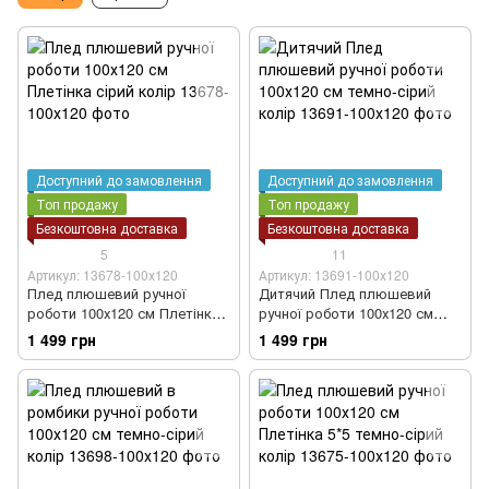
Доступний до замовлення
Доступний до замовлення
Топ продажу
Топ продажу
Безкоштовна доставка
Безкоштовна доставка
5
11
Артикул: 13678-100х120
Артикул: 13691-100х120
Плед плюшевий ручної
Дитячий Плед плюшевий
роботи 100х120 см Плетінка
ручної роботи 100х120 см
сірий колір
темно-сірий колір
1 499 грн
1 499 грн