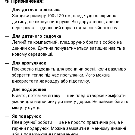
🎯 Призначення:
Для дитячого ліжечка
Завдяки розміру 100×120 см, плед чудово вкриває
дитину, не сковуючи її рухів. Він дарує тепло, але не
перегріває — ідеальний варіант для спокійного сну.
Для дитячого садочка
Легкий та компактний, плед зручно брати з собою на
денний сон. Дитина почуватиметься затишно навіть в
новому середовищі.
Для прогулянок
Прекрасно підходить для весни чи осені, коли важливо
зберегти тепло під час прогулянки. Його можна
використати як ковдру або підстилку.
Для подорожей
В авто, потязі чи літаку — цей плед створює комфортні
умови для відпочинку дитини у дорозі. Не займає багато
місця у сумці.
Як подарунок
Плед ручної роботи — це не просто практична річ, а й
гарний подарунок. Можна замовити в іменному дизайні
або з подарунковим пакуванням.