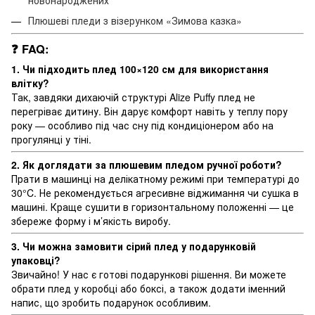
новонароджених
Плюшеві пледи з візерунком «Зимова казка»
❓ FAQ:
1. Чи підходить плед 100×120 см для використання
влітку?
Так, завдяки дихаючій структурі Alize Puffy плед не
перегріває дитину. Він дарує комфорт навіть у теплу пору
року — особливо під час сну під кондиціонером або на
прогулянці у тіні.
2. Як доглядати за плюшевим пледом ручної роботи?
Прати в машинці на делікатному режимі при температурі до
30°C. Не рекомендується агресивне віджимання чи сушка в
машині. Краще сушити в горизонтальному положенні — це
збереже форму і м’якість виробу.
3. Чи можна замовити сірий плед у подарунковій
упаковці?
Звичайно! У нас є готові подарункові рішення. Ви можете
обрати плед у коробці або боксі, а також додати іменний
напис, що зробить подарунок особливим.