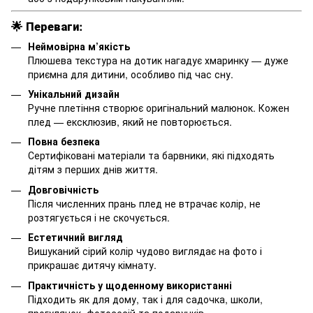
🌟 Переваги:
Неймовірна м’якість
Плюшева текстура на дотик нагадує хмаринку — дуже
приємна для дитини, особливо під час сну.
Унікальний дизайн
Ручне плетіння створює оригінальний малюнок. Кожен
плед — ексклюзив, який не повторюється.
Повна безпека
Сертифіковані матеріали та барвники, які підходять
дітям з перших днів життя.
Довговічність
Після численних прань плед не втрачає колір, не
розтягується і не скочується.
Естетичний вигляд
Вишуканий сірий колір чудово виглядає на фото і
прикрашає дитячу кімнату.
Практичність у щоденному використанні
Підходить як для дому, так і для садочка, школи,
прогулянок, фотосесій та подарунків.