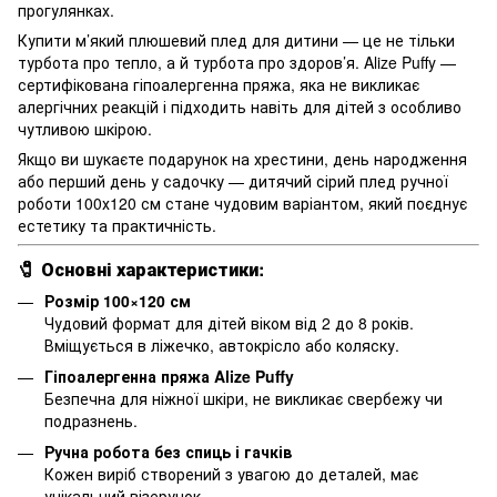
прогулянках.
Купити м’який плюшевий плед для дитини — це не тільки
турбота про тепло, а й турбота про здоров’я. Alize Puffy —
сертифікована гіпоалергенна пряжа, яка не викликає
алергічних реакцій і підходить навіть для дітей з особливо
чутливою шкірою.
Якщо ви шукаєте подарунок на хрестини, день народження
або перший день у садочку — дитячий сірий плед ручної
роботи 100х120 см стане чудовим варіантом, який поєднує
естетику та практичність.
🧷 Основні характеристики:
Розмір 100×120 см
Чудовий формат для дітей віком від 2 до 8 років.
Вміщується в ліжечко, автокрісло або коляску.
Гіпоалергенна пряжа Alize Puffy
Безпечна для ніжної шкіри, не викликає свербежу чи
подразнень.
Ручна робота без спиць і гачків
Кожен виріб створений з увагою до деталей, має
унікальний візерунок.