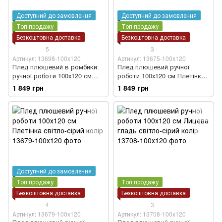
Доступний до замовлення
Доступний до замовлення
Топ продажу
Топ продажу
Безкоштовна доставка
Безкоштовна доставка
5
3
Артикул: 13698-100х120
Артикул: 13675-100х120
Плед плюшевий в ромбики
Плед плюшевий ручної
ручної роботи 100х120 см
роботи 100х120 см Плетінка
темно-сірий колір
5*5 темно-сірий колір
1 849 грн
1 849 грн
Доступний до замовлення
Топ продажу
Топ продажу
Безкоштовна доставка
Безкоштовна доставка
4
3
Артикул: 13679-100х120
Артикул: 13708-100х120