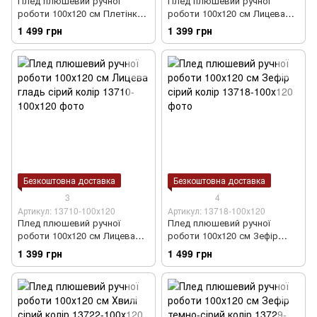
Плед плюшевий ручної
Плед плюшевий ручної
роботи 100х120 см Плетінка
роботи 100х120 см Лицева
світло-сірий колір
гладь світло-сірий колір
1 499 грн
1 399 грн
Безкоштовна доставка
Безкоштовна доставка
3
4
Артикул: 13710-100х120
Артикул: 13718-100х120
Плед плюшевий ручної
Плед плюшевий ручної
роботи 100х120 см Лицева
роботи 100х120 см Зефір
гладь сірий колір
сірий колір
1 399 грн
1 499 грн