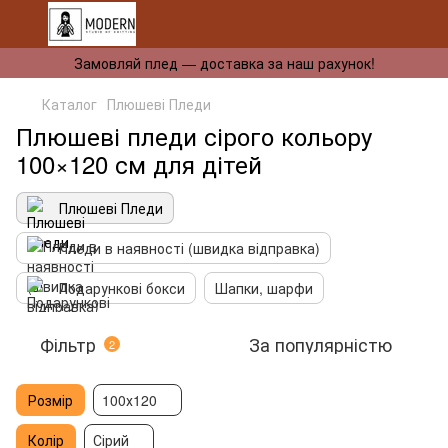
Замовляй плед — доставка за наш рахунок!
Каталог
Плюшеві Пледи
Плюшеві пледи сірого кольору
100×120 см для дітей
Плюшеві Пледи
Пледи в наявності (швидка відправка)
Подарункові бокси
Шапки, шарфи
Фільтр
За популярністю
2
Розмір
100х120
Колір
Сірий