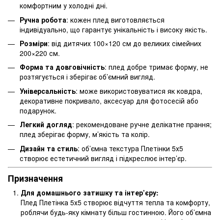
комфортним у холодні дні.
Ручна робота
: кожен плед виготовляється
індивідуально, що гарантує унікальність і високу якість.
Розміри
: від дитячих 100×120 см до великих сімейних
200×220 см.
Форма та довговічність
: плед добре тримає форму, не
розтягується і зберігає об’ємний вигляд.
Універсальність
: може використовуватися як ковдра,
декоративне покривало, аксесуар для фотосесій або
подарунок.
Легкий догляд
: рекомендоване ручне делікатне прання;
плед зберігає форму, м’якість та колір.
Дизайн та стиль
: об’ємна текстура Плетінки 5х5
створює естетичний вигляд і підкреслює інтер’єр.
Призначення
Для домашнього затишку та інтер’єру:
Плед Плетінка 5х5 створює відчуття тепла та комфорту,
роблячи будь-яку кімнату більш гостинною. Його об’ємна