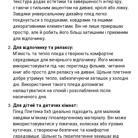
текстура додає естетики та завершеності інтер’єру,
стаючи стильним акцентом на дивані, кріслі або ліжку.
Завдяки універсальному дизайну плед легко
поєднується з подушками, ковдрами та іншими
декоративними елементами. Він не лише прикрашає
простір, але й робить його більш затишним і приємним
для відпочинку.
Для відпочинку та релаксу:
М’якість та тепло пледа створюють комфортне
середовище для вечірнього відпочинку. Його можна
використовувати під час перегляду фільмів, читання
книг або просто для релаксу на дивані. Щільне плетіння
добре утримує тепло, забезпечуючи затишок у холодні
дні. Використання такого пледа допомагає
налаштуватися на спокій і розслаблення після
насиченого дня.
Для дітей та дитячих кімнат:
Плед Плетінка 5х5 ідеально підходить для малюків
завдяки м’якому гіпоалергенному матеріалу. Він може
використовуватися у ліжечках, колясках або ігрових
куточках, створюючи безпечне та комфортне
середовище. Щільність переплетення захищає від