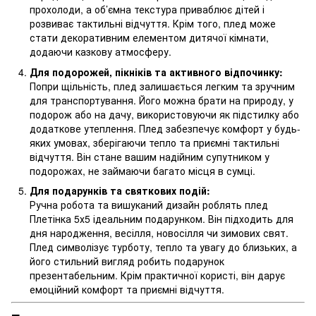
прохолоди, а об’ємна текстура приваблює дітей і
розвиває тактильні відчуття. Крім того, плед може
стати декоративним елементом дитячої кімнати,
додаючи казкову атмосферу.
Для подорожей, пікніків та активного відпочинку:
Попри щільність, плед залишається легким та зручним
для транспортування. Його можна брати на природу, у
подорож або на дачу, використовуючи як підстилку або
додаткове утеплення. Плед забезпечує комфорт у будь-
яких умовах, зберігаючи тепло та приємні тактильні
відчуття. Він стане вашим надійним супутником у
подорожах, не займаючи багато місця в сумці.
Для подарунків та святкових подій:
Ручна робота та вишуканий дизайн роблять плед
Плетінка 5х5 ідеальним подарунком. Він підходить для
дня народження, весілля, новосілля чи зимових свят.
Плед символізує турботу, тепло та увагу до близьких, а
його стильний вигляд робить подарунок
презентабельним. Крім практичної користі, він дарує
емоційний комфорт та приємні відчуття.