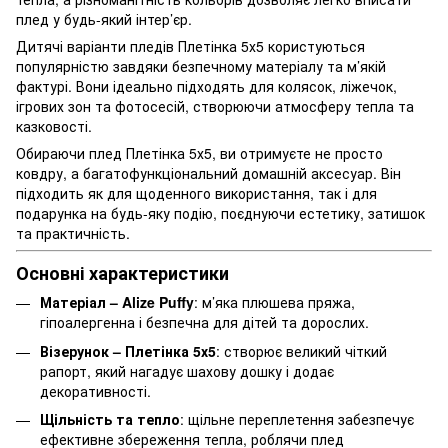
плед у будь-який інтер’єр.
Дитячі варіанти пледів Плетінка 5х5 користуються
популярністю завдяки безпечному матеріалу та м’якій
фактурі. Вони ідеально підходять для колясок, ліжечок,
ігрових зон та фотосесій, створюючи атмосферу тепла та
казковості.
Обираючи плед Плетінка 5х5, ви отримуєте не просто
ковдру, а багатофункціональний домашній аксесуар. Він
підходить як для щоденного використання, так і для
подарунка на будь-яку подію, поєднуючи естетику, затишок
та практичність.
Основні характеристики
Матеріал – Alize Puffy
: м’яка плюшева пряжа,
гіпоалергенна і безпечна для дітей та дорослих.
Візерунок – Плетінка 5х5
: створює великий чіткий
рапорт, який нагадує шахову дошку і додає
декоративності.
Щільність та тепло
: щільне переплетення забезпечує
ефективне збереження тепла, роблячи плед