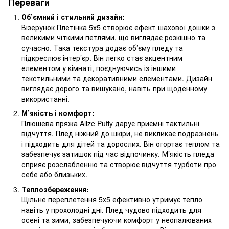
Переваги
Об’ємний і стильний дизайн:
Візерунок Плетінка 5х5 створює ефект шахової дошки з
великими чіткими петлями, що виглядає розкішно та
сучасно. Така текстура додає об’єму пледу та
підкреслює інтер’єр. Він легко стає акцентним
елементом у кімнаті, поєднуючись із іншими
текстильними та декоративними елементами. Дизайн
виглядає дорого та вишукано, навіть при щоденному
використанні.
М’якість і комфорт:
Плюшева пряжа Alize Puffy дарує приємні тактильні
відчуття. Плед ніжний до шкіри, не викликає подразнень
і підходить для дітей та дорослих. Він огортає теплом та
забезпечує затишок під час відпочинку. М’якість пледа
сприяє розслабленню та створює відчуття турботи про
себе або близьких.
Теплозбереження:
Щільне переплетення 5х5 ефективно утримує тепло
навіть у прохолодні дні. Плед чудово підходить для
осені та зими, забезпечуючи комфорт у неопалюваних