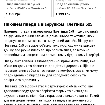
Плед плюшевий ручної
Плед плюшевий ручної
роботи 85х85 см Плетінка 5*5
роботи 85х85 см Плетінка 5*5
темно-сірий колір
світло-блакитний колір
1 199 грн
1 199 грн
Плюшеві пледи з візерунком Плетінка 5х5
Плюшеві пледи з візерунком Плетінка 5х5
– це стильний
та функціональний елемент домашнього текстилю, який
поєднує тепло, м’якість та вишуканий дизайн. Візерунок
Плетінка 5х5 створює об’ємну текстуру, схожу на шахову
дошку або ручне плетиво, що робить плед естетично
привабливим і акцентним елементом у будь-якому інтер’єрі.
Пледи виготовлені з гіпоалергенної пряжі
Alize Puffy
, яка
м’яка на дотик та безпечна для дітей і дорослих. Щільне
переплетення забезпечує тепло та комфорт, завдяки чому
пледи ідеально підходять для холодного сезону та
вечірнього відпочинку.
Плетінка 5х5 відрізняється структурною об’ємністю, що
дозволяє пледу довго зберігати форму та виглядати
акуратно навіть після багаторазового використання. Такий
дизайн додає кімнаті затишку та відчуття домашнього
тепла, а різноманітність кольорів дозволяє легко вписати