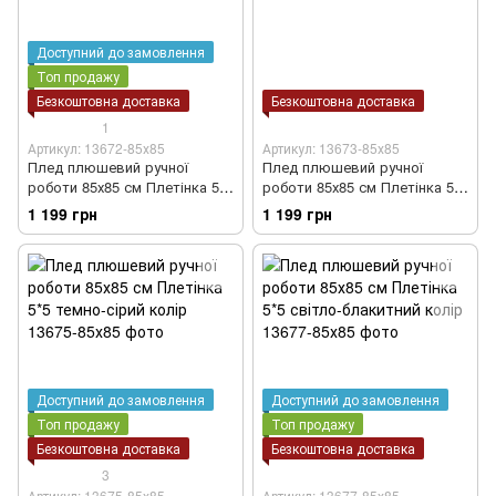
Доступний до замовлення
Топ продажу
Безкоштовна доставка
Безкоштовна доставка
1
Артикул: 13672-85х85
Артикул: 13673-85х85
Плед плюшевий ручної
Плед плюшевий ручної
роботи 85х85 см Плетінка 5*5
роботи 85х85 см Плетінка 5*5
блакитний колір
рудий колір
1 199 грн
1 199 грн
Доступний до замовлення
Доступний до замовлення
Топ продажу
Топ продажу
Безкоштовна доставка
Безкоштовна доставка
3
Артикул: 13675-85х85
Артикул: 13677-85х85