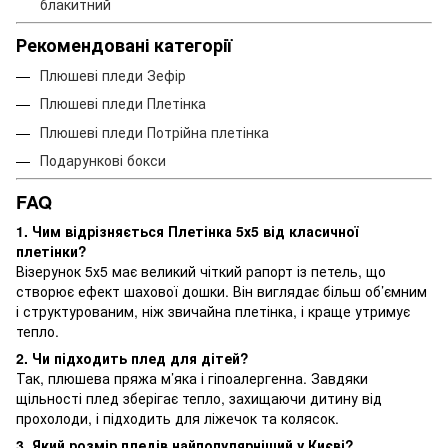
блакитний
Рекомендовані категорії
Плюшеві пледи Зефір
Плюшеві пледи Плетінка
Плюшеві пледи Потрійна плетінка
Подарункові бокси
FAQ
1. Чим відрізняється Плетінка 5х5 від класичної
плетінки?
Візерунок 5х5 має великий чіткий рапорт із петель, що
створює ефект шахової дошки. Він виглядає більш об’ємним
і структурованим, ніж звичайна плетінка, і краще утримує
тепло.
2. Чи підходить плед для дітей?
Так, плюшева пряжа м’яка і гіпоалергенна. Завдяки
щільності плед зберігає тепло, захищаючи дитину від
прохолоди, і підходить для ліжечок та колясок.
3. Який розмір пледів найпопулярніший у Києві?