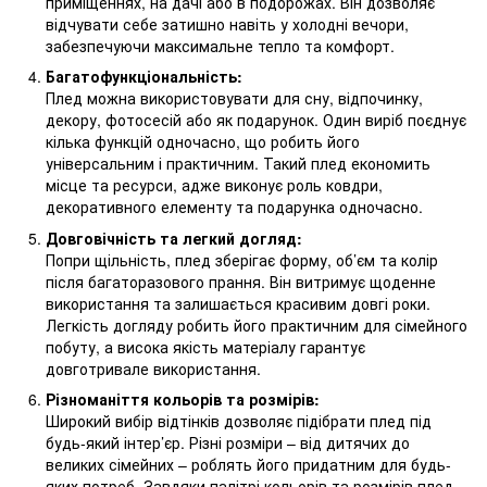
приміщеннях, на дачі або в подорожах. Він дозволяє
відчувати себе затишно навіть у холодні вечори,
забезпечуючи максимальне тепло та комфорт.
Багатофункціональність:
Плед можна використовувати для сну, відпочинку,
декору, фотосесій або як подарунок. Один виріб поєднує
кілька функцій одночасно, що робить його
універсальним і практичним. Такий плед економить
місце та ресурси, адже виконує роль ковдри,
декоративного елементу та подарунка одночасно.
Довговічність та легкий догляд:
Попри щільність, плед зберігає форму, об’єм та колір
після багаторазового прання. Він витримує щоденне
використання та залишається красивим довгі роки.
Легкість догляду робить його практичним для сімейного
побуту, а висока якість матеріалу гарантує
довготривале використання.
Різноманіття кольорів та розмірів:
Широкий вибір відтінків дозволяє підібрати плед під
будь-який інтер’єр. Різні розміри – від дитячих до
великих сімейних – роблять його придатним для будь-
яких потреб. Завдяки палітрі кольорів та розмірів плед