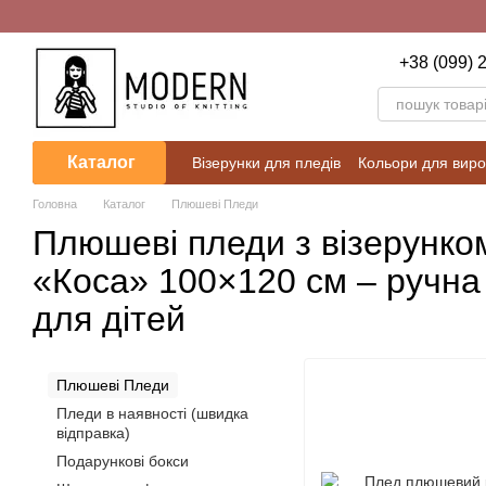
Перейти до основного контенту
+38 (099) 
Каталог
Візерунки для пледів
Кольори для виро
Блог
Калькулятори для розрахунків
Головна
Каталог
Плюшеві Пледи
Плюшеві пледи з візерунко
«Коса» 100×120 см – ручна
для дітей
Плюшеві Пледи
Пледи в наявності (швидка
відправка)
Подарункові бокси