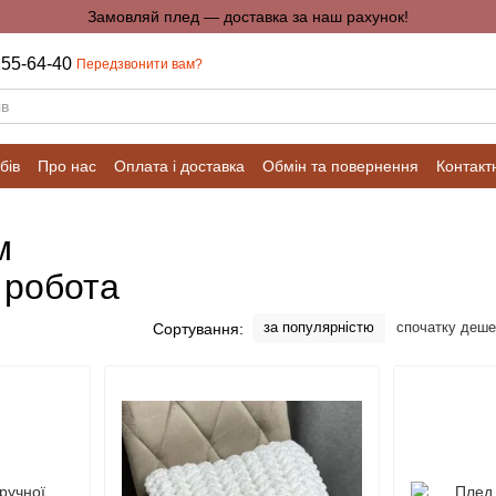
Замовляй плед — доставка за наш рахунок!
255-64-40
Передзвонити вам?
бів
Про нас
Оплата і доставка
Обмін та повернення
Контакт
м
 робота
за популярністю
спочатку деш
Сортування: