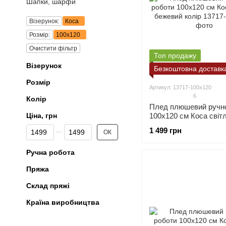
Шапки, шарфи
Візерунок:
Коса
Розмір:
100х120
Очистити фільтр
Топ продажу
Візерунок
Безкоштовна доставк
Розмір
Артикул: 13717-100х120
6
Колір
Плед плюшевий ручно
Ціна, грн
100х120 см Коса світ
бежевий колір
Від Ціна, грн
До Ціна, грн
1 499 грн
ОК
Ручна робота
Пряжа
Склад пряжі
Країна виробництва