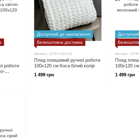
Доступний до замовлення
Доступний
а
Безкоштовна доставка
Безкоштов
Артикул: 13743-100х120
Артикул: 1374
Плед плюшевий ручної роботи
Плед плюш
ї роботи
100х120 см Коса білий колір
100х120 с
ло-
колір
1 499 грн
1 499 грн