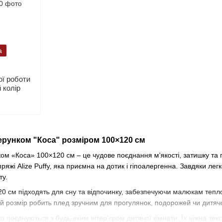
а
ї роботи
 колір
ерунком "Коса" розміром 100×120 см
ом «Коса» 100×120 см – це чудове поєднання м’якості, затишку та 
пряжі Alize Puffy, яка приємна на дотик і гіпоалергенна. Завдяки л
ту.
0 см підходять для сну та відпочинку, забезпечуючи малюкам тепло 
й розмір робить плед зручним для прогулянок, подорожей чи дитячо
о поєднуються з будь-яким інтер’єром дитячої кімнати. Їх ніжна те