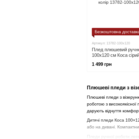
Безкоштовна доставк
Артикул: 13782-100х120
Плед плюшевий ручно
100х120 см Коса сірий
1 499 грн
Плюшеві пледи з віз
Плюшеві пледи з візерунк
роботою з високоякісної 
дарують відчуття комфор
Дитячі пледи Коса 100×12
або на дивані. Компактни
Пледи ручної роботи легк