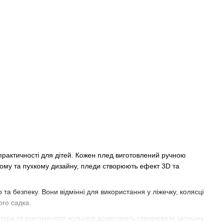
практичності для дітей. Кожен плед виготовлений ручною
егкому та пухкому дизайну, пледи створюють ефект 3D та
та безпеку. Вони відмінні для використання у ліжечку, колясці
го садка.
кстура та різноманіття кольорів дозволяють створювати затишну