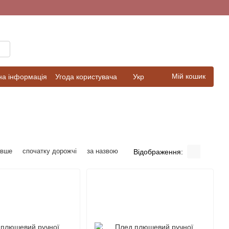
Мій кошик
на інформація
Угода користувача
Укр
евше
спочатку дорожчі
за назвою
Відображення: