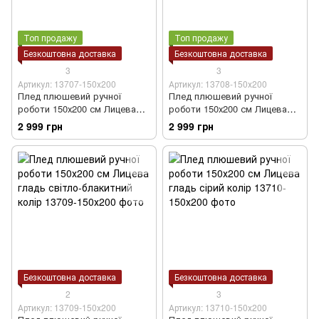
Топ продажу
Топ продажу
Безкоштовна доставка
Безкоштовна доставка
3
3
Артикул: 13707-150х200
Артикул: 13708-150х200
Плед плюшевий ручної
Плед плюшевий ручної
роботи 150х200 см Лицева
роботи 150х200 см Лицева
гладь світло-рожевий колір
гладь світло-сірий колір
2 999 грн
2 999 грн
Безкоштовна доставка
Безкоштовна доставка
2
3
Артикул: 13709-150х200
Артикул: 13710-150х200