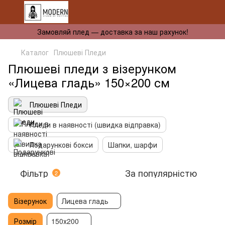
Замовляй плед — доставка за наш рахунок!
Каталог
Плюшеві Пледи
Плюшеві пледи з візерунком
«Лицева гладь» 150×200 см
Плюшеві Пледи
Пледи в наявності (швидка відправка)
Подарункові бокси
Шапки, шарфи
Фільтр
За популярністю
2
Візерунок
Лицева гладь
Розмір
150х200