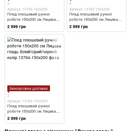
3
2
Артикул: 13745-150х200
Артикул: 13763-150х200
Плед плюшевий ручної
Плед плюшевий ручної
роботи 150х200 см Лицева
роботи 150х200 см Лицева
гладь жовтий колір
гладь біло-чорний колір
2 999 грн
2 999 грн
Безкоштовна доставка
2
Артикул: 13764-150х200
Плед плюшевий ручної
роботи 150х200 см Лицева
гладь білий/сірий/чорний
2 999 грн
колір