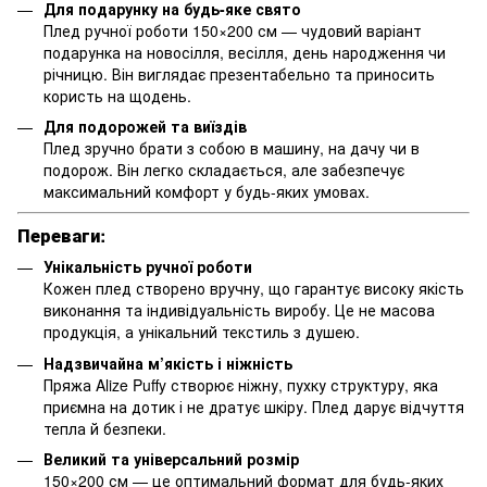
Для подарунку на будь-яке свято
Плед ручної роботи 150×200 см — чудовий варіант
подарунка на новосілля, весілля, день народження чи
річницю. Він виглядає презентабельно та приносить
користь на щодень.
Для подорожей та виїздів
Плед зручно брати з собою в машину, на дачу чи в
подорож. Він легко складається, але забезпечує
максимальний комфорт у будь-яких умовах.
Переваги:
Унікальність ручної роботи
Кожен плед створено вручну, що гарантує високу якість
виконання та індивідуальність виробу. Це не масова
продукція, а унікальний текстиль з душею.
Надзвичайна м’якість і ніжність
Пряжа Alize Puffy створює ніжну, пухку структуру, яка
приємна на дотик і не дратує шкіру. Плед дарує відчуття
тепла й безпеки.
Великий та універсальний розмір
150×200 см — це оптимальний формат для будь-яких