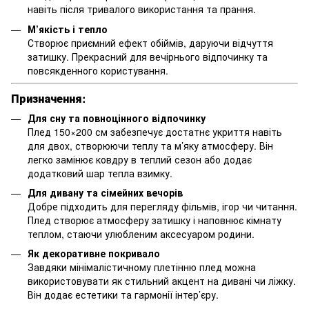
навіть після тривалого використання та прання.
М’якість і тепло
Створює приємний ефект обіймів, даруючи відчуття
затишку. Прекрасний для вечірнього відпочинку та
повсякденного користування.
Призначення:
Для сну та повноцінного відпочинку
Плед 150×200 см забезпечує достатнє укриття навіть
для двох, створюючи теплу та м’яку атмосферу. Він
легко замінює ковдру в теплий сезон або додає
додатковий шар тепла взимку.
Для дивану та сімейних вечорів
Добре підходить для перегляду фільмів, ігор чи читання.
Плед створює атмосферу затишку і наповнює кімнату
теплом, стаючи улюбленим аксесуаром родини.
Як декоративне покривало
Завдяки мінімалістичному плетінню плед можна
використовувати як стильний акцент на дивані чи ліжку.
Він додає естетики та гармонії інтер’єру.