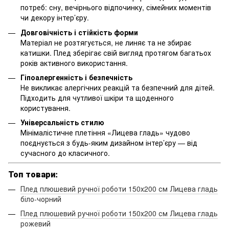
потреб: сну, вечірнього відпочинку, сімейних моментів
чи декору інтер’єру.
Довговічність і стійкість форми
Матеріал не розтягується, не линяє та не збирає
катишки. Плед зберігає свій вигляд протягом багатьох
років активного використання.
Гіпоалергенність і безпечність
Не викликає алергічних реакцій та безпечний для дітей.
Підходить для чутливої шкіри та щоденного
користування.
Універсальність стилю
Мінімалістичне плетіння «Лицева гладь» чудово
поєднується з будь-яким дизайном інтер’єру — від
сучасного до класичного.
Топ товари:
Плед плюшевий ручної роботи 150х200 см Лицева гладь
біло-чорний
Плед плюшевий ручної роботи 150х200 см Лицева гладь
рожевий