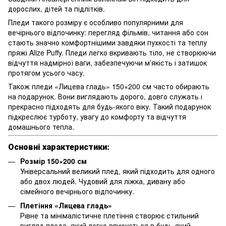
дорослих, дітей та підлітків.
Пледи такого розміру є особливо популярними для
вечірнього відпочинку: перегляд фільмів, читання або сон
стають значно комфортнішими завдяки пухкості та теплу
пряжі Alize Puffy. Пледи легко вкривають тіло, не створюючи
відчуття надмірної ваги, забезпечуючи м’якість і затишок
протягом усього часу.
Також пледи «Лицева гладь» 150×200 см часто обирають
на подарунок. Вони виглядають дорого, довго служать і
прекрасно підходять для будь-якого віку. Такий подарунок
підкреслює турботу, увагу до комфорту та відчуття
домашнього тепла.
Основні характеристики:
Розмір 150×200 см
Універсальний великий плед, який підходить для одного
або двох людей. Чудовий для ліжка, дивану або
сімейного вечірнього відпочинку.
Плетіння «Лицева гладь»
Рівне та мінімалістичне плетіння створює стильний
вигляд пледа, який легко вписується в будь-який