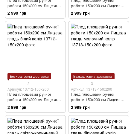
Плед плюшевий ручної
Плед плюшевий ручної
роботи 150х200 см Лицева
роботи 150х200 см Лицева
гладь світло-блакитний колір
гладь сірий колір
2 999 грн
2 999 грн
Безкоштовна доставка
Безкоштовна доставка
2
3
Артикул: 13712-150х200
Артикул: 13713-150х200
Плед плюшевий ручної
Плед плюшевий ручної
роботи 150х200 см Лицева
роботи 150х200 см Лицева
гладь білий колір
гладь молочний колір
2 999 грн
2 999 грн