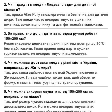
2. Чи підходять пледи «Лицева гладь» для дитячої
кімнати?
Так, пряжа Alize Puffy гіпоалергенна та безпечна для дитячої
шкіри. Такі пледи часто використовують у дитячих
ліжечках, зонах відпочинку та для фотосесій з малюками.
3. Як правильно доглядати за пледом ручної роботи
150×200 см?
Рекомендовано делікатне прання при температурі до 30°C
без відбілювачів. Після прання плед варто сушити
горизонтально, не використовуючи віджимання.
4. Чи можлива доставка пледа у різні міста України,
наприклад, до Житомира?
Так, доставка здійснюється по всій Україні, включно з
Житомиром. Пледи надійно пакуються, щоб зберегти
форму, м’якість і текстуру під час транспортування.
5. Чи можна використовувати плед 150×200 см як
покривало на ліжко?
Так, цей розмір чудово підходить для односпальних і
двоспальних ліжок. Його можна використовувати як
декоративне покривало або додатковий шар тепла.