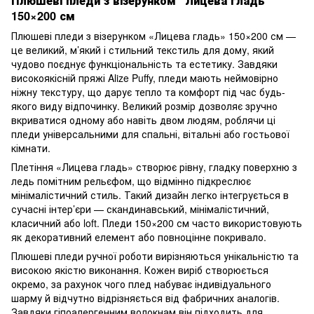
Плюшеві пледи з візерунком "Лицева гладь"
150×200 см
Плюшеві пледи з візерунком «Лицева гладь» 150×200 см —
це великий, м’який і стильний текстиль для дому, який
чудово поєднує функціональність та естетику. Завдяки
високоякісній пряжі Alize Puffy, пледи мають неймовірно
ніжну текстуру, що дарує тепло та комфорт під час будь-
якого виду відпочинку. Великий розмір дозволяє зручно
вкриватися одному або навіть двом людям, роблячи ці
пледи універсальними для спальні, вітальні або гостьової
кімнати.
Плетіння «Лицева гладь» створює рівну, гладку поверхню з
ледь помітним рельєфом, що відмінно підкреслює
мінімалістичний стиль. Такий дизайн легко інтегрується в
сучасні інтер’єри — скандинавський, мінімалістичний,
класичний або loft. Пледи 150×200 см часто використовують
як декоративний елемент або повноцінне покривало.
Плюшеві пледи ручної роботи вирізняються унікальністю та
високою якістю виконання. Кожен виріб створюється
окремо, за рахунок чого плед набуває індивідуального
шарму й відчутно відрізняється від фабричних аналогів.
Завдяки гіпоалергенним волокнам він підходить для