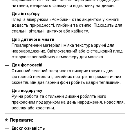
читання, вечірнього фільму чи відпочинку на дивані.
Для інтер’єру
Плед із візерунком «Ромбики» стає акцентом у кімнаті —
додасть природності, глибини та стилю. Підходить для
спальні, вітальні, дитячої або кабінету.
Для дитячої кімнати
Гіпоалергенний матеріал і м’яка текстура зручні для
новонароджених. Світло-зелений або фісташковий плед
створює заспокійливу атмосферу для малюка.
Для фотосесій
Стильний зелений плед часто використовують для
фотосесій немовлят, сімейних портретів і романтичних
сюжетів. Він дає гарний фон і робить кадри теплішими.
Для подарунку
Ручна робота та стильний дизайн роблять його
прекрасним подарунком на день народження, новосілля,
весілля або хрестини.
⭐
Переваги:
Ексклюзивність