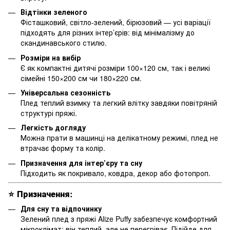
Відтінки зеленого
Фісташковий, світло-зелений, бірюзовий — усі варіації
підходять для різних інтер’єрів: від мінімалізму до
скандинавського стилю.
Розміри на вибір
Є як компактні дитячі розміри 100×120 см, так і великі
сімейні 150×200 см чи 180×220 см.
Універсальна сезонність
Плед теплий взимку та легкий влітку завдяки повітряній
структурі пряжі.
Легкість догляду
Можна прати в машинці на делікатному режимі, плед не
втрачає форму та колір.
Призначення для інтер’єру та сну
Підходить як покривало, ковдра, декор або фотопроп.
⭐
Призначення:
Для сну та відпочинку
Зелений плед з пряжі Alize Puffy забезпечує комфортний
мікроклімат: він теплий, але не перегріває. Підійде для