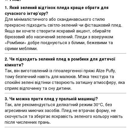
1. Який зелений відтінок пледа краще обрати для
сучасного інтер’єру?
Для мінімалістичного або скандинавського стилю
прекрасно підходить світло-зелений чи фісташковий плед.
Якщо ви хочете створити яскравий акцент, обирайте
бірюзовий або насичений зелений. Пледи з візерунком
«Ромбики» добре поєднуються з білими, бежевими та
сірими меблями.
2. Чи підходить зелений плед в ромбики
для дитячої
кімнати?
Так, він виготовлений із гіпоалергенної пряжі Alize Puffy,
тому безпечний навіть для малюків. М'яка текстура та
спокійні зелені відтінки створюють затишну атмосферу, яка
сприяє відпочинку та сну дитини.
3. Чи можна прати плед у пральній машинці?
Так, але рекомендується делікатний режим 30°C, без
агресивних миючих засобів. Плед не втрачає форму, не
скочується та зберігає яскравість зеленого кольору навіть
після численних прань.