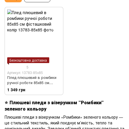
Безкоштовна доставка
5
Артикул: 13783-85х85
Плед плюшевий в ромбики
ручної роботи 85х85 см
фісташковий колір
1 349 грн
⭐
Плюшеві пледи з візерунком "Ромбики"
зеленого кольору
Плюшеві пледи з візерунком «Ромбики» зеленого кольору —
це стильний текстиль, який поєднує м’якість, тепло та
оригінальний дизайн. Завдяки об’ємній структурі плетіння та