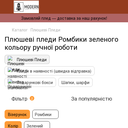
Замовляй плед — доставка за наш рахунок!
Каталог
Плюшеві Пледи
Плюшеві пледи Ромбики зеленого
кольору ручної роботи
Плюшеві Пледи
Пледи в наявності (швидка відправка)
Подарункові бокси
Шапки, шарфи
Фільтр
За популярністю
2
Візерунок
Ромбики
Колір
Зелений