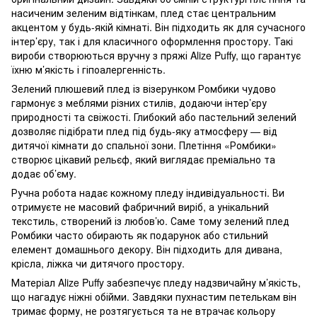
насиченим зеленим відтінкам, плед стає центральним
акцентом у будь-якій кімнаті. Він підходить як для сучасного
інтер’єру, так і для класичного оформлення простору. Такі
вироби створюються вручну з пряжі Alize Puffy, що гарантує
їхню м’якість і гіпоалергенність.
Зелений плюшевий плед із візерунком Ромбики чудово
гармонує з меблями різних стилів, додаючи інтер’єру
природності та свіжості. Глибокий або пастельний зелений
дозволяє підібрати плед під будь-яку атмосферу — від
дитячої кімнати до спальної зони. Плетіння «Ромбики»
створює цікавий рельєф, який виглядає преміально та
додає об’єму.
Ручна робота надає кожному пледу індивідуальності. Ви
отримуєте не масовий фабричний виріб, а унікальний
текстиль, створений із любов’ю. Саме тому зелений плед
Ромбики часто обирають як подарунок або стильний
елемент домашнього декору. Він підходить для дивана,
крісла, ліжка чи дитячого простору.
Матеріал Alize Puffy забезпечує пледу надзвичайну м’якість,
що нагадує ніжні обійми. Завдяки пухнастим петелькам він
тримає форму, не розтягується та не втрачає кольору