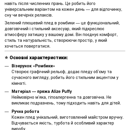
навіть після численних прань. Це робить його
універсальним варіантом на кожен день — для відпочинку,
сну чи вечірніх релаксів.
Зелений плюшевий плед в ромбики — це функціональний,
довговічний і стильний аксесуар, який підкреслює
атмосферу затишку у вашому домі. Він поєднує комфорт,
стиль та натуральність, створюючи простір, у який
хочеться повертатися.
⭐
Основні характеристики:
Візерунок «Ромбики
»
Створює графічний рельєф, додає пледу об’єму та
сучасного вигляду, робить його стильним акцентом у
кімнаті.
Матеріал — пряжа Alize Puffy
Неймовірно м’яка, гіпоалергенна та довговічна. Не
викликає подразнень, тому підходить навіть для дітей.
Ручна робота
Кожен плед унікальний, виготовлений майстром вручну.
Відчувається якість, турбота й особливий характер
виробу.