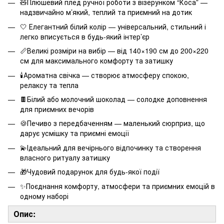
🧸Плюшевий плед ручної роботи з візерунком “Коса” —
надзвичайно м’який, теплий та приємний на дотик
🤍 Елегантний білий колір — універсальний, стильний і
легко вписується в будь-який інтер’єр
📏Великі розміри на вибір — від 140×190 см до 200×220
см для максимального комфорту та затишку
🕯️Ароматна свічка — створює атмосферу спокою,
релаксу та тепла
🍫Білий або молочний шоколад — солодке доповнення
для приємних вечорів
🍪Печиво з передбаченням — маленький сюрприз, що
дарує усмішку та приємні емоції
💫Ідеальний для вечірнього відпочинку та створення
власного ритуалу затишку
🎁Чудовий подарунок для будь-якої події
✨Поєднання комфорту, атмосфери та приємних емоцій в
одному наборі
Опис: