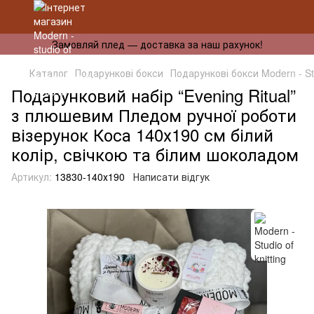
Замовляй плед — доставка за наш рахунок!
Каталог
Подарункові бокси
Подарункові бокси Modern - Stud
Подарунковий набір “Evening Ritual”
з плюшевим Пледом ручної роботи
візерунок Коса 140х190 см білий
колір, свічкою та білим шоколадом
Артикул:
13830-140х190
Написати відгук