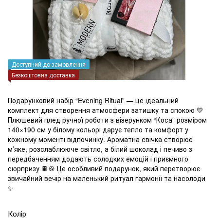
Доступний до замовлення
Безкоштовна доставка
Подарунковий набір “Evening Ritual” — це ідеальний
комплект для створення атмосфери затишку та спокою 💛
Плюшевий плед ручної роботи з візерунком “Коса” розміром
140×190 см у білому кольорі дарує тепло та комфорт у
кожному моменті відпочинку. Ароматна свічка створює
м’яке, розслаблююче світло, а білий шоколад і печиво з
передбаченням додають солодких емоцій і приємного
сюрпризу 🍫🍪 Це особливий подарунок, який перетворює
звичайний вечір на маленький ритуал гармонії та насолоди
✨
Колір