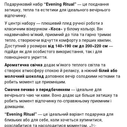
Подарунковий набір
“Evening Ritual”
— це поєднання
затишку, тепла та естетики для ідеального вечірнього
відпочинку.
У центрі набору — плюшевий плед ручної роботи з
класичним візерунком «
Коса
» у білому кольорі. Він
надзвичайно м’який, приємний до тіла та гарно тримає
тепло, створюючи відчуття комфорту з перших хвилин.
Доступний у розмірах
від 140×190 см до 200×220 см
—
підійде як для особистого використання, так і для
повноцінного укриття.
Ароматична свічка
додає м’якого теплого світла та
створює атмосферу спокою й релаксу, а ніжний
білий або
молочний шоколад
доповнює вечір солодкими нотками та
робить момент ще приємнішим.
Смачне печиво з передбаченням
— ідеальне для
вечірнього чаю чи кави. Воно додає ще більше затишку та
робить момент відпочинку по-справжньому приємним і
домашнім.
“Evening Ritual”
— це ідеальний варіант подарунка для
близьких або для себе, коли хочеться зупинитися,
розслабитися та насолодитися моментом. 🌙✨