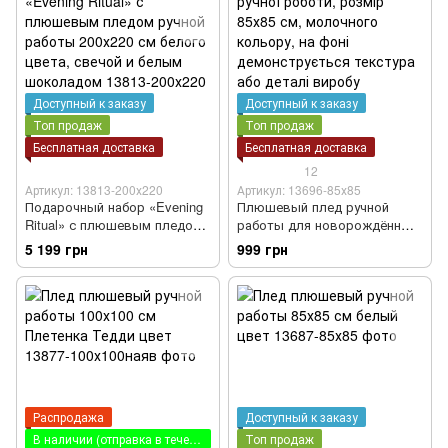
Доступный к заказу
Доступный к заказу
Топ продаж
Топ продаж
Бесплатная доставка
Бесплатная доставка
12
Артикул: 13813-200х220
Артикул: 13696-85х85
Подарочный набор «Evening
Плюшевый плед ручной
Ritual» с плюшевым пледом
работы для новорождённых
ручной работы 200х220 см
85х85 см молочный цвет
5 199 грн
999 грн
белого цвета, свечой и
белым шоколадом
Распродажа
Доступный к заказу
В наличии (отправка в течение суток)
Топ продаж