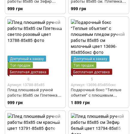
работы 85х85 см Зефир
работы 85х85 см. Плетенка
светло-розовый цвет
светло-бежевый.
999 грн
999 грн
Доступный к заказу
Доступный к заказу
Топ продаж
Топ продаж
Бесплатная доставка
Бесплатная доставка
6
5
Артикул: 13788-85х85
Артикул: 13696-85х85бокс
Плед плюшевый ручной
Подарочный бокс "Теплые
работы 85х85 см Плетенка
объятия" с плюшевым
светло-розовый цвет
пледом ручной работы 85х85
999 грн
1 899 грн
см молочный цвет