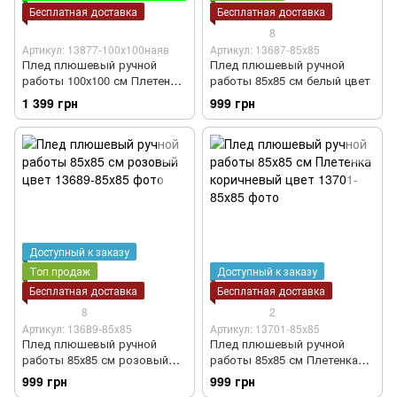
Бесплатная доставка
Бесплатная доставка
8
Артикул: 13877-100х100наяв
Артикул: 13687-85х85
Плед плюшевый ручной
Плед плюшевый ручной
работы 100х100 см Плетенка
работы 85х85 см белый цвет
Тедди цвет
1 399 грн
999 грн
Доступный к заказу
Топ продаж
Доступный к заказу
Бесплатная доставка
Бесплатная доставка
8
2
Артикул: 13689-85х85
Артикул: 13701-85х85
Плед плюшевый ручной
Плед плюшевый ручной
работы 85х85 см розовый
работы 85х85 см Плетенка
цвет
коричневый цвет
999 грн
999 грн