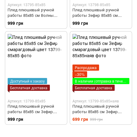
Артикул: 13795-85х85
Артикул: 13798-85х85
Плед плюшевый ручной
Плед плюшевый ручной
работы 85х85 см Волны
работы Зефир 85х85 см
молочный цвет
голубой цвет
999 грн
999 грн
Распродажа
−30%
Доступный к заказу
В наличии (отправка в течение суток)
Бесплатная доставка
Бесплатная доставка
Артикул: 13799-85х85
Артикул: 13799-85х85наяв
Плед плюшевый ручной
Плед плюшевый ручной
работы 85х85 см Зефир
работы 85х85 см Зефир
смарагдовый цвет
смарагдовый цвет
999 грн
699 грн
999 грн