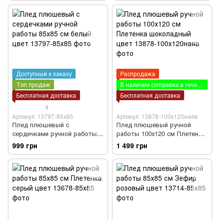
Доступный к заказу
Распродажа
Топ продаж
В наличии (отправка в течение суток)
Бесплатная доставка
Бесплатная доставка
4
Артикул: 13797-85х85
Артикул: 13878-100х120наяв
Плед плюшевый с
Плед плюшевый ручной
сердечками ручной работы
работы 100х120 см Плетенка
85х85 см белый цвет
шоколадный цвет
999 грн
1 499 грн