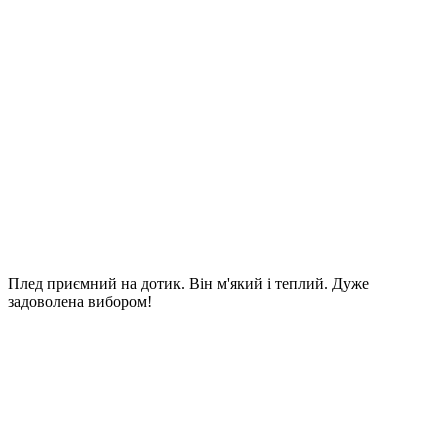
Плед приємний на дотик. Він м'який і теплий. Дуже
задоволена вибором!