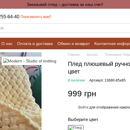
Заказывай плед – доставка за наш счет!
255-64-40
Перезвонить вам?
О нас
Оплата и доставка
Обмен и возврат
Контактная инфо
Калькуляторы для расчетов
Главная
Каталог
Плюшевые Пле
Плед плюшевый ручно
цвет
В наличии
Артикул: 13680-85х85
999 грн
Войти
для отображения накопи
%
Выберите цвет