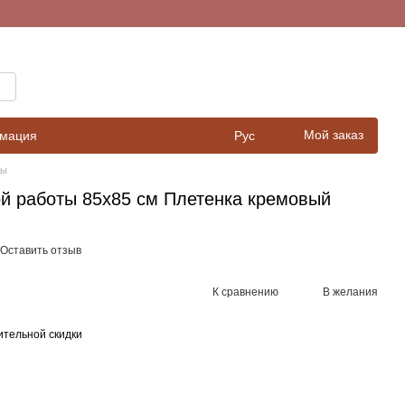
Мой заказ
рмация
Рус
ды
й работы 85х85 см Плетенка кремовый
Оставить отзыв
К сравнению
В желания
тельной скидки