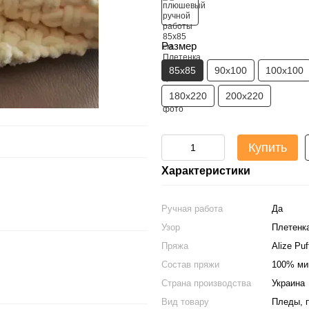
Размер
85х85
90х100
100х100
180х220
200х220
Купить
Характеристики
Ручная работа
Да
Узор
Плетенк
Пряжа
Alize Puf
Состав пряжи
100% ми
Страна производства
Украина
Вид товару
Пледы, 