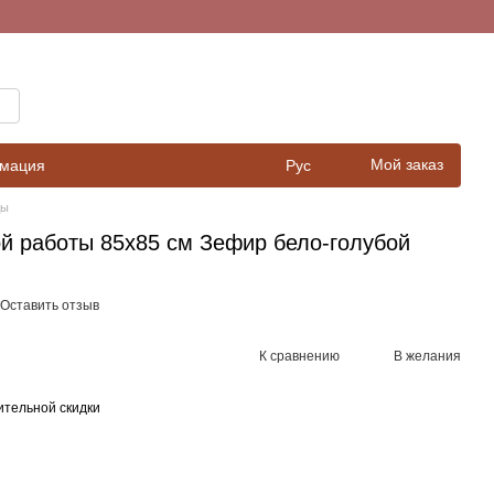
Мой заказ
рмация
Рус
ды
 работы 85х85 см Зефир бело-голубой
Оставить отзыв
К сравнению
В желания
тельной скидки