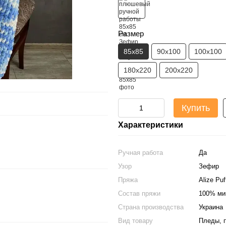
Размер
85х85
90х100
100х100
180х220
200х220
Купить
Характеристики
Ручная работа
Да
Узор
Зефир
Пряжа
Alize Puf
Состав пряжи
100% ми
Страна производства
Украина
Вид товару
Пледы, 