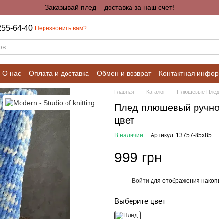
Заказывай плед – доставка за наш счет!
255-64-40
Перезвонить вам?
О нас
Оплата и доставка
Обмен и возврат
Контактная инфо
Калькуляторы для расчетов
Главная
Каталог
Плюшевые Пле
Плед плюшевый ручной
цвет
В наличии
Артикул: 13757-85х85
999 грн
Войти
для отображения накопи
%
Выберите цвет