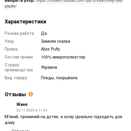
Выбрать узор:
https://modern-studio.com.ua/ru/vizerunky-dlia-
plediv/
Характеристики
Ручная работа
Да
Узор
Зимняя сказка
Пряжа
Alize Puffy
Состав пряжи
100% микрополиэстер
Страна
Украина
производства
Вид товару
Пледы, покрывала
Отзывы
2
Женя
22.11.2024 в 11:44
М'який, приємний на дотик, а колір ідеально підходить для
дому