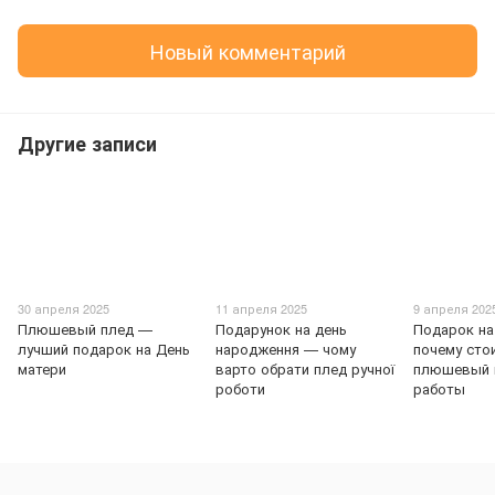
Новый комментарий
Другие записи
30 апреля 2025
11 апреля 2025
9 апреля 202
Плюшевый плед —
Подарунок на день
Подарок на
лучший подарок на День
народження — чому
почему сто
матери
варто обрати плед ручної
плюшевый 
роботи
работы