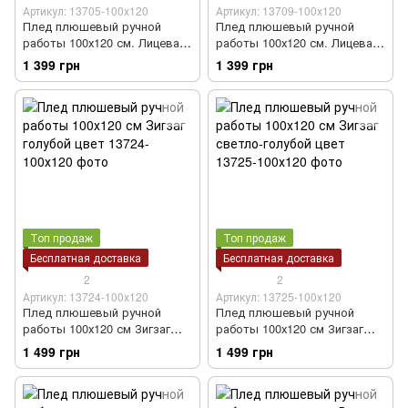
Артикул: 13705-100х120
Артикул: 13709-100х120
Плед плюшевый ручной
Плед плюшевый ручной
работы 100х120 см. Лицевая
работы 100х120 см. Лицевая
гладь голубой цвет
гладь светло-голубой цвет
1 399 грн
1 399 грн
Топ продаж
Топ продаж
Бесплатная доставка
Бесплатная доставка
2
2
Артикул: 13724-100х120
Артикул: 13725-100х120
Плед плюшевый ручной
Плед плюшевый ручной
работы 100х120 см Зигзаг
работы 100х120 см Зигзаг
голубой цвет
светло-голубой цвет
1 499 грн
1 499 грн