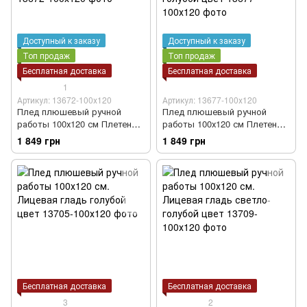
Доступный к заказу
Доступный к заказу
Топ продаж
Топ продаж
Бесплатная доставка
Бесплатная доставка
1
Артикул: 13672-100х120
Артикул: 13677-100х120
Плед плюшевый ручной
Плед плюшевый ручной
работы 100х120 см Плетенка
работы 100х120 см Плетенка
5*5 голубой цвет
5*5 светло-голубой цвет
1 849 грн
1 849 грн
Бесплатная доставка
Бесплатная доставка
3
2