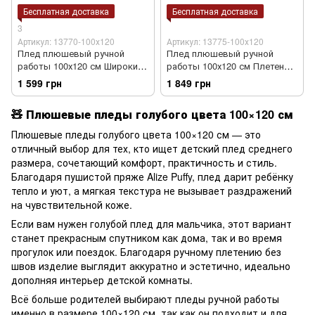
Бесплатная доставка
Бесплатная доставка
3
Артикул: 13770-100х120
Артикул: 13775-100х120
Плед плюшевый ручной
Плед плюшевый ручной
работы 100х120 см Широкий
работы 100х120 см Плетенка
колос темно-голубой цвет
3*3 светло-голубой цвет
1 599 грн
1 849 грн
🧸 Плюшевые пледы голубого цвета 100×120 см
Плюшевые пледы голубого цвета 100×120 см — это
отличный выбор для тех, кто ищет детский плед среднего
размера, сочетающий комфорт, практичность и стиль.
Благодаря пушистой пряже Alize Puffy, плед дарит ребёнку
тепло и уют, а мягкая текстура не вызывает раздражений
на чувствительной коже.
Если вам нужен голубой плед для мальчика, этот вариант
станет прекрасным спутником как дома, так и во время
прогулок или поездок. Благодаря ручному плетению без
швов изделие выглядит аккуратно и эстетично, идеально
дополняя интерьер детской комнаты.
Всё больше родителей выбирают пледы ручной работы
именно в размере 100×120 см, так как он подходит и для