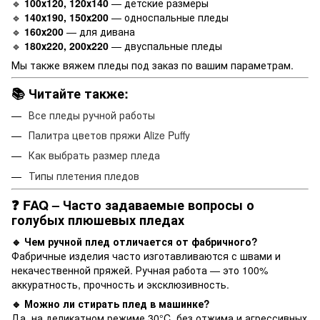
🔹
100х120, 120х140
— детские размеры
🔹
140х190, 150х200
— односпальные пледы
🔹
160х200
— для дивана
🔹
180х220, 200х220
— двуспальные пледы
Мы также вяжем пледы под заказ по вашим параметрам.
📚 Читайте также:
Все пледы ручной работы
Палитра цветов пряжи Alize Puffy
Как выбрать размер пледа
Типы плетения пледов
❓ FAQ – Часто задаваемые вопросы о
голубых плюшевых пледах
🔹 Чем ручной плед отличается от фабричного?
Фабричные изделия часто изготавливаются с швами и
некачественной пряжей. Ручная работа — это 100%
аккуратность, прочность и эксклюзивность.
🔹 Можно ли стирать плед в машинке?
Да, на деликатном режиме 30°C, без отжима и агрессивных