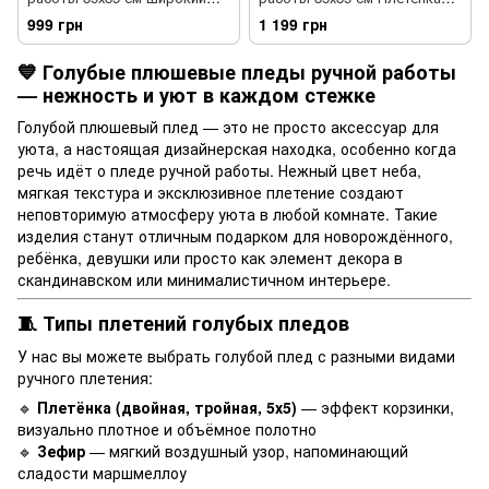
колос темно-голубой цвет
3*3 светло-голубой цвет
999 грн
1 199 грн
💙 Голубые плюшевые пледы ручной работы
— нежность и уют в каждом стежке
Голубой плюшевый плед — это не просто аксессуар для
уюта, а настоящая дизайнерская находка, особенно когда
речь идёт о пледе ручной работы. Нежный цвет неба,
мягкая текстура и эксклюзивное плетение создают
неповторимую атмосферу уюта в любой комнате. Такие
изделия станут отличным подарком для новорождённого,
ребёнка, девушки или просто как элемент декора в
скандинавском или минималистичном интерьере.
🧵 Типы плетений голубых пледов
У нас вы можете выбрать голубой плед с разными видами
ручного плетения:
🔹
Плетёнка (двойная, тройная, 5х5)
— эффект корзинки,
визуально плотное и объёмное полотно
🔹
Зефир
— мягкий воздушный узор, напоминающий
сладости маршмеллоу