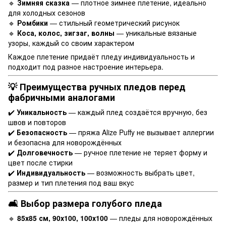
🔹
Зимняя сказка
— плотное зимнее плетение, идеально
для холодных сезонов
🔹
Ромбики
— стильный геометрический рисунок
🔹
Коса, колос, зигзаг, волны
— уникальные вязаные
узоры, каждый со своим характером
Каждое плетение придаёт пледу индивидуальность и
подходит под разное настроение интерьера.
💡 Преимущества ручных пледов перед
фабричными аналогами
✔️
Уникальность
— каждый плед создаётся вручную, без
швов и повторов
✔️
Безопасность
— пряжа Alize Puffy не вызывает аллергии
и безопасна для новорождённых
✔️
Долговечность
— ручное плетение не теряет форму и
цвет после стирки
✔️
Индивидуальность
— возможность выбрать цвет,
размер и тип плетения под ваш вкус
🛋️ Выбор размера голубого пледа
🔹
85х85 см, 90х100, 100х100
— пледы для новорождённых