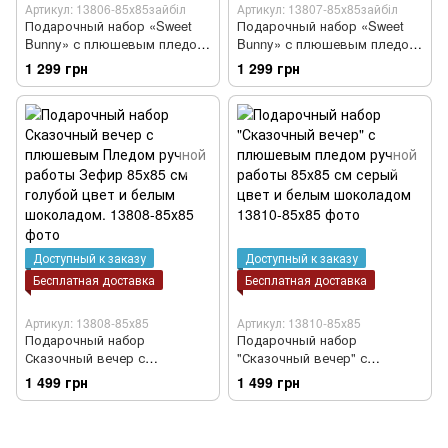
Артикул: 13806-85х85зайбіл
Артикул: 13807-85х85зайбіл
Подарочный набор «Sweet
Подарочный набор «Sweet
Bunny» с плюшевым пледом
Bunny» с плюшевым пледом
ручной работы и зайчиком-
ручной работы Зефир и
1 299 грн
1 299 грн
грызунцем белым 85х85 см
зайчиком-грызунцем белым
серый цвет
85х85 см голубой цвет
Доступный к заказу
Доступный к заказу
Бесплатная доставка
Бесплатная доставка
Артикул: 13808-85х85
Артикул: 13810-85х85
Подарочный набор
Подарочный набор
Сказочный вечер с
"Сказочный вечер" с
плюшевым Пледом ручной
плюшевым пледом ручной
1 499 грн
1 499 грн
работы Зефир 85х85 см
работы 85х85 см серый цвет
голубой цвет и белым
и белым шоколадом
шоколадом.