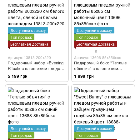
Доступный к заказу
Доступный к заказу
Топ продаж
Топ продаж
Бесплатная доставка
Бесплатная доставка
5
Артикул: 13813-200х220
Артикул: 13696-85х85бокс
Подарочный набор «Evening
Подарочный бокс "Теплые
Ritual» с плюшевым пледом
объятия" с плюшевым
ручной работы 200х220 см
пледом ручной работы 85х85
5 199 грн
1 899 грн
белого цвета, свечой и
см молочный цвет
белым шоколадом
Доступный к заказу
Доступный к заказу
Топ продаж
Топ продаж