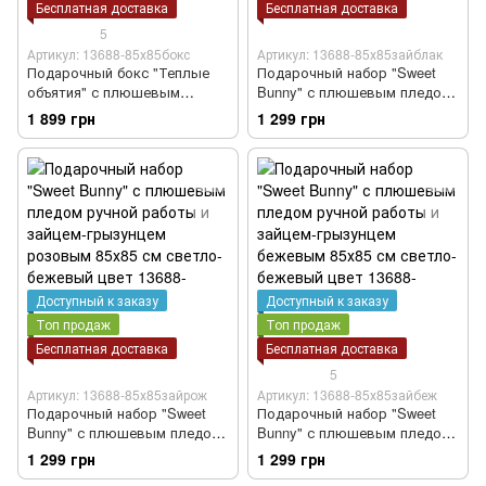
Бесплатная доставка
Бесплатная доставка
5
Артикул: 13688-85х85бокс
Артикул: 13688-85х85зайблак
Подарочный бокс "Теплые
Подарочный набор "Sweet
объятия" с плюшевым
Bunny" с плюшевым пледом
пледом ручной работы 85х85
ручной работы и зайцем-
1 899 грн
1 299 грн
см синий цвет
грызунцем голубым 85х85 см
светло-бежевый цвет
Доступный к заказу
Доступный к заказу
Топ продаж
Топ продаж
Бесплатная доставка
Бесплатная доставка
5
Артикул: 13688-85х85зайрож
Артикул: 13688-85х85зайбеж
Подарочный набор "Sweet
Подарочный набор "Sweet
Bunny" с плюшевым пледом
Bunny" с плюшевым пледом
ручной работы и зайцем-
ручной работы и зайцем-
1 299 грн
1 299 грн
грызунцем розовым 85х85 см
грызунцем бежевым 85х85 см