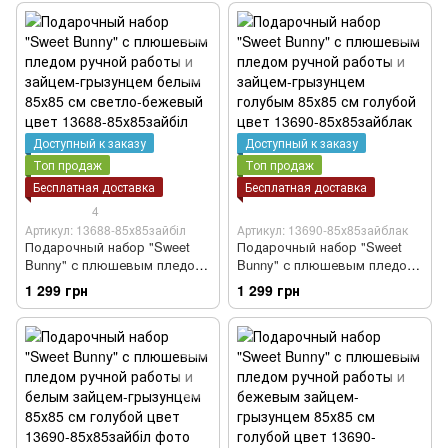
светло-бежевый цвет
светло-бежевый цвет
Доступный к заказу
Доступный к заказу
Топ продаж
Топ продаж
Бесплатная доставка
Бесплатная доставка
4
Артикул: 13688-85х85зайбіл
Артикул: 13690-85х85зайблак
Подарочный набор "Sweet
Подарочный набор "Sweet
Bunny" с плюшевым пледом
Bunny" с плюшевым пледом
ручной работы и зайцем-
ручной работы и зайцем-
1 299 грн
1 299 грн
грызунцем белым 85х85 см
грызунцем голубым 85х85 см
светло-бежевый цвет
голубой цвет