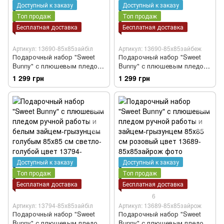
Доступный к заказу
Доступный к заказу
Топ продаж
Топ продаж
Бесплатная доставка
Бесплатная доставка
Артикул: 13690-85х85зайбіл
Артикул: 13690-85х85зайбеж
Подарочный набор "Sweet
Подарочный набор "Sweet
Bunny" с плюшевым пледом
Bunny" с плюшевым пледом
ручной работы и белым
ручной работы и бежевым
1 299 грн
1 299 грн
зайцем-грызунцем 85х85 см
зайцем-грызунцем 85х85 см
голубой цвет
голубой цвет
Доступный к заказу
Доступный к заказу
Топ продаж
Топ продаж
Бесплатная доставка
Бесплатная доставка
6
Артикул: 13794-85х85зайбіл
Артикул: 13689-85х85зайрож
Подарочный набор "Sweet
Подарочный набор "Sweet
Bunny" с плюшевым пледом
Bunny" с плюшевым пледом