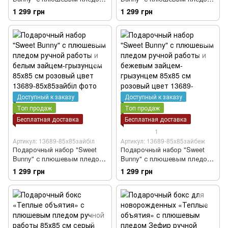
ручной работы и белым
ручной работы и зайцем-
1 299 грн
1 299 грн
зайцем-грызунцем голубым
грызунцем 85х85 см розовый
85х85 см светло-голубой
цвет
цвет
Доступный к заказу
Доступный к заказу
Топ продаж
Топ продаж
Бесплатная доставка
Бесплатная доставка
1
Артикул: 13689-85х85зайбіл
Артикул: 13689-85х85зайбеж
Подарочный набор "Sweet
Подарочный набор "Sweet
Bunny" с плюшевым пледом
Bunny" с плюшевым пледом
ручной работы и белым
ручной работы и бежевым
1 299 грн
1 299 грн
зайцем-грызунцем 85х85 см
зайцем-грызунцем 85х85 см
розовый цвет
розовый цвет