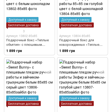
Доступный к заказу
Доступный к заказу
Бесплатная доставка
Бесплатная доставка
3
Артикул: 13802-85х85
Артикул: 13804-85х85
Подарочный бокс «Теплые
Подарочный бокс для
объятия» с плюшевым
новорожденных «Теплые
пледом ручной работы 85х85
объятия» с плюшевым
1 899 грн
1 899 грн
см серый цвет с белым
пледом Зефир ручной
шоколадом
работы 85×85 см голубой
цвет с белой шоколадкой
Доступный к заказу
Доступный к заказу
Бесплатная доставка
Бесплатная доставка