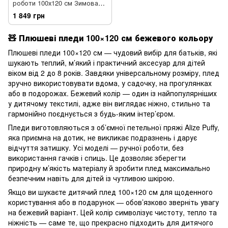
роботи 100х120 см Зимова
казка бежевий колір
1 849 грн
🧸
Плюшеві пледи 100×120 см бежевого кольору
Плюшеві пледи 100×120 см — чудовий вибір для батьків, які
шукають теплий, м’який і практичний аксесуар для дітей
віком від 2 до 8 років. Завдяки універсальному розміру, плед
зручно використовувати вдома, у садочку, на прогулянках
або в подорожах. Бежевий колір — один із найпопулярніших
у дитячому текстилі, адже він виглядає ніжно, стильно та
гармонійно поєднується з будь-яким інтер’єром.
Пледи виготовляються з об’ємної петельної пряжі Alize Puffy,
яка приємна на дотик, не викликає подразнень і дарує
відчуття затишку. Усі моделі — ручної роботи, без
використання гачків і спиць. Це дозволяє зберегти
природну м’якість матеріалу й зробити плед максимально
безпечним навіть для дітей із чутливою шкірою.
Якщо ви шукаєте дитячий плед 100×120 см для щоденного
користування або в подарунок — обов’язково зверніть увагу
на бежевий варіант. Цей колір символізує чистоту, тепло та
ніжність — саме те, що прекрасно підходить для дитячого