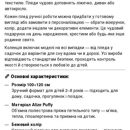
текстилю. Пледи чудово доповнять ліжечко, диван або
автокрісло.
Кожен плед ручної роботи можна придбати у готовому
вигляді або замовити з персоналізацією — обрати візерунок,
колір, додати ініціали чи декоративні елементи. Це чудовий
подарунок на день народження, хрестини або будь-яке інше
родинне свято.
Колекція включає моделі на всі випадки — від пледа у
садочок до варіантів для сну вдома чи в дорозі. Усі вироби
відповідають стандартам безпеки, проходять контроль
якості й створюються з любов’ю до дітей.
📏
Основні характеристики:
Розмір 100×120 см
Зручний формат для дітей 2–8 років — підходить для
дому, садочка, прогулянок і поїздок.
Матеріал Alize Puffy
Об’ємна поліестрова пряжа петельного типу — м’яка,
тепла, гіпоалергенна та приємна на дотик.
Бежевий колір
Класичний відтінок для дитячого текстилю — підходить