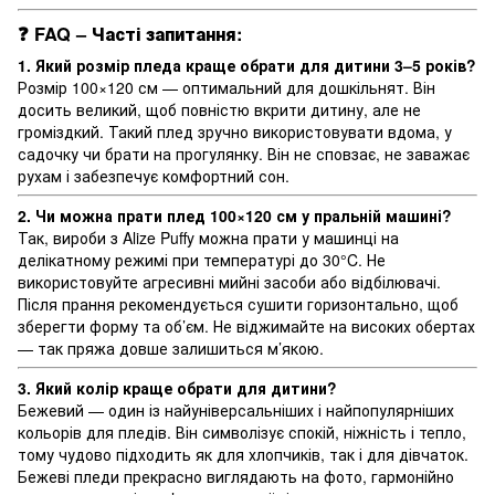
❓
FAQ – Часті запитання:
1. Який розмір пледа краще обрати для дитини 3–5 років?
Розмір 100×120 см — оптимальний для дошкільнят. Він
досить великий, щоб повністю вкрити дитину, але не
громіздкий. Такий плед зручно використовувати вдома, у
садочку чи брати на прогулянку. Він не сповзає, не заважає
рухам і забезпечує комфортний сон.
2. Чи можна прати плед 100×120 см у пральній машині?
Так, вироби з Alize Puffy можна прати у машинці на
делікатному режимі при температурі до 30°C. Не
використовуйте агресивні мийні засоби або відбілювачі.
Після прання рекомендується сушити горизонтально, щоб
зберегти форму та об’єм. Не віджимайте на високих обертах
— так пряжа довше залишиться м’якою.
3. Який колір краще обрати для дитини?
Бежевий — один із найуніверсальніших і найпопулярніших
кольорів для пледів. Він символізує спокій, ніжність і тепло,
тому чудово підходить як для хлопчиків, так і для дівчаток.
Бежеві пледи прекрасно виглядають на фото, гармонійно