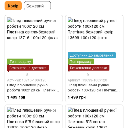
Колір
Бежевий
Доступний до замовлення
Топ продажу
Топ продажу
Безкоштовна доставка
Безкоштовна доставка
8
9
Артикул: 13716-100х120
Артикул: 13699-100х120
Плед плюшевий ручної
Плед плюшевий ручної
роботи 100х120 см Плетінка
роботи 100х120 см Плетінка
світло-бежевий колір
бежевий колір
1 499 грн
1 499 грн