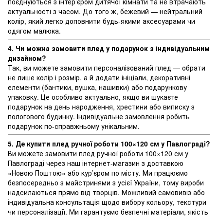
поєднуються з інтер’єром дитячої кімнати та не втрачають
актуальності з часом. До того ж, бежевий — нейтральний
колір, який легко доповнити будь-якими аксесуарами чи
одягом малюка.
4. Чи можна замовити плед у подарунок з індивідуальним
дизайном?
Так, ви можете замовити персоналізований плед — обрати
не лише колір і розмір, а й додати ініціали, декоративні
елементи (бантики, вушка, нашивки) або подарункову
упаковку. Це особливо актуально, якщо ви шукаєте
подарунок на день народження, хрестини або виписку з
пологового будинку. Індивідуальне замовлення робить
подарунок по-справжньому унікальним.
5. Де купити плед ручної роботи 100×120 см у Павлограді?
Ви можете замовити плед ручної роботи 100×120 см у
Павлограді через наш інтернет-магазин з доставкою
«Новою Поштою» або кур’єром по місту. Ми працюємо
безпосередньо з майстринями з усієї України, тому вироби
надсилаються прямо від творців. Можливий самовивіз або
індивідуальна консультація щодо вибору кольору, текстури
чи персоналізації. Ми гарантуємо безпечні матеріали, якість