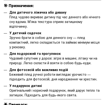
🎯
Призначення:
Для дитячого ліжечка або дивану
Плед чудово вкриває дитину під час денного або нічного
сну вдома. М’яка текстура сприяє затишному
відпочинку.
У дитячий садочок
Зручно брати із собою для денного сну — плед
компактний, легко складається та займає мінімум місця
у рюкзаку.
Для подорожей та прогулянок
Чудовий супутник у дорозі: зігріє в машині, літаку чи на
природі. Легко скласти й взяти із собою будь-куди.
Для фотосесій або важливих подій
Бежевий плед ручної роботи виглядає урочисто —
підходить для фотосесій, дня народження чи хрестин.
У подарунок дитині
Оригінальний і корисний подарунок, який дарує тепло та
затишок. Підходить для будь-якого свята.
🌟
Переваги: