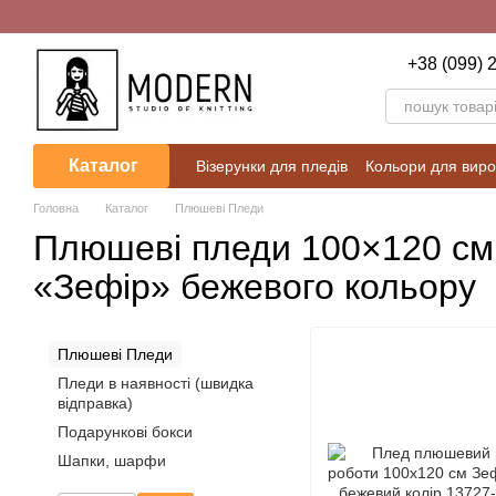
Перейти до основного контенту
+38 (099) 
Каталог
Візерунки для пледів
Кольори для виро
Блог
Калькулятори для розрахунків
Головна
Каталог
Плюшеві Пледи
Плюшеві пледи 100×120 см
«Зефір» бежевого кольору
Плюшеві Пледи
Пледи в наявності (швидка
відправка)
Подарункові бокси
Шапки, шарфи