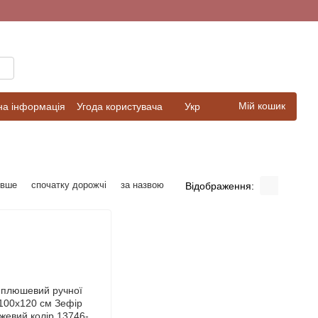
Мій кошик
на інформація
Угода користувача
Укр
евше
спочатку дорожчі
за назвою
Відображення: