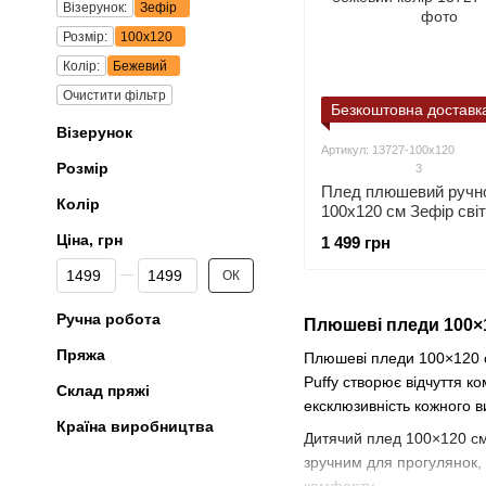
Візерунок:
Зефір
Розмір:
100х120
Колір:
Бежевий
Очистити фільтр
Безкоштовна доставк
Візерунок
Артикул: 13727-100х120
Розмір
3
Плед плюшевий ручно
Колір
100х120 см Зефір сві
бежевий колір
Ціна, грн
1 499 грн
Від Ціна, грн
До Ціна, грн
ОК
Ручна робота
Плюшеві пледи 100×1
Пряжа
Плюшеві пледи 100×120 см
Puffy створює відчуття к
Склад пряжі
ексклюзивність кожного в
Країна виробництва
Дитячий плед 100×120 см 
зручним для прогулянок,