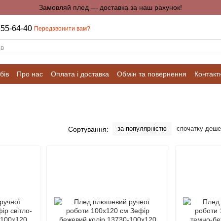
Замовляй плед — доставка за наш рахунок!
255-64-40
Передзвонити вам?
бів
Про нас
Оплата і доставка
Обмін та повернення
Контакт
за популярністю
спочатку деш
Сортування: