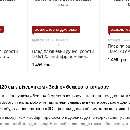
а
Безкоштовна доставка
Безкоштов
Артикул: 13730-100х120
Артикул: 1374
3
Плед плюш
ї роботи
Плед плюшевий ручної роботи
100х120 см
тло-
100х120 см Зефір бежевий
бежевий ко
1 499 грн
колір
1 499 грн
20 см з візерунком «Зефір» бежевого кольору
 з візерунком «Зефір» бежевого кольору – це гарне поєднання м’яко
омфорту і тепла, роблячи такі пледи універсальним аксесуаром для б
иробу, а легке плетіння з 3D ефектом додає об’єму та декоративної 
з візерунком «Зефір» прекрасно підходить для використання у ліже
 подорожей та відпочинку. Бежевий колір пледа гармонійно вписуєт