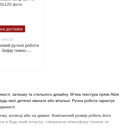
на доставка
6-100х120
евий ручної роботи
 Зефір темно-
лір
сті, затишку та стильного дизайну. М’яка текстура пряжі Alize
удь-якої дитячої кімнати або вітальні. Ручна робота гарантує
цінності.
чку, колясці або на дивані. Компактний розмір робить його
ься в будь-який інтер’єр, створюючи атмосферу спокою та