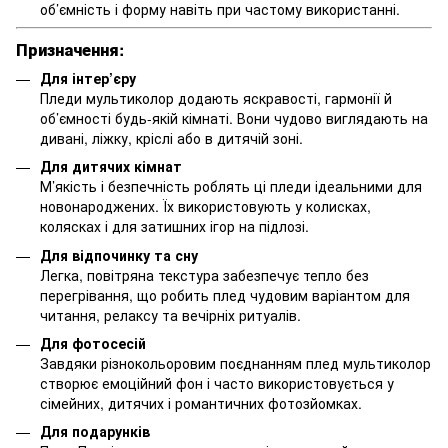
об’ємність і форму навіть при частому використанні.
Призначення:
Для інтер’єру
Пледи мультиколор додають яскравості, гармонії й
об’ємності будь-якій кімнаті. Вони чудово виглядають на
дивані, ліжку, кріслі або в дитячій зоні.
Для дитячих кімнат
М’якість і безпечність роблять ці пледи ідеальними для
новонароджених. Їх використовують у колисках,
колясках і для затишних ігор на підлозі.
Для відпочинку та сну
Легка, повітряна текстура забезпечує тепло без
перегрівання, що робить плед чудовим варіантом для
читання, релаксу та вечірніх ритуалів.
Для фотосесій
Завдяки різнокольоровим поєднанням плед мультиколор
створює емоційний фон і часто використовується у
сімейних, дитячих і романтичних фотозйомках.
Для подарунків