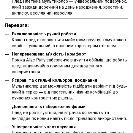
Плед Плетінка мультиколор — універсальний подарунок,
який завжди доречний на день народження, хрестини,
виписку, весілля чи новосілля.
Переваги:
Ексклюзивність ручної роботи
Кожен плед створюється майстром вручну, тому кожен
виріб — унікальний, з власним характером і теплом.
Неперевершена м’якість і комфорт
Пряжа Alize Puffy забезпечує відчуття обіймів, що робить
плед надзвичайно приємним для щоденного
використання.
Яскраві та стильні кольорові поєднання
Мультиколор дає можливість підібрати варіант під будь-
який інтер’єр — від пастельних ніжних комбінацій до
сучасних контрастних рішень.
Довговічність і збереження форми
Плед не розтягується, не втрачає об’ємність та
виглядає як новий навіть після тривалого використання.
Універсальність застосування
Підходить для дому, дитячої, фото, подарунків, пікніків