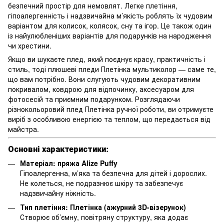
безпечний простір для немовлят. Легке плетіння,
гіпоалергенність і надзвичайна м’якість роблять їх чудовим
варіантом для колисок, колясок, сну та ігор. Це також один
із найулюбленіших варіантів для подарунків на народження
чи хрестини.
Якщо ви шукаєте плед, який поєднує красу, практичність і
стиль, тоді плюшеві пледи Плетінка мультиколор — саме те,
що вам потрібно. Вони слугують чудовим декоративним
покривалом, ковдрою для відпочинку, аксесуаром для
фотосесій та приємним подарунком. Розглядаючи
різнокольоровий плед Плетінка ручної роботи, ви отримуєте
виріб з особливою енергією та теплом, що передається від
майстра.
Основні характеристики:
Матеріал: пряжа Alize Puffy
Гіпоалергенна, м’яка та безпечна для дітей і дорослих.
Не колеться, не подразнює шкіру та забезпечує
надзвичайну ніжність.
Тип плетіння: Плетінка
(ажурний 3D-візерунок)
Створює об’ємну, повітряну структуру, яка додає