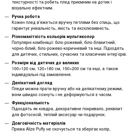
текстурності та робить плед приємним на дотик і
візуально ефектним.
Ручна робота
Кожен плед в’яжеться вручну петлями без спиць, що
гарантує унікальність, якість та ексклюзивність.
Різноманітність кольорів мультиколор
Популярні комбінації: біло-рожевий, біло-блакитний,
чорно-білий, біло-рожево-коричневий та інші. Підходять
для дитячих, стильних, сучасних та класичних інтер’єрів.
Розміри від дитячих до великих
100×120 см, 120×180 см, 150×200 см та інші, а також
індивідуальні під замовлення.
Делікатний догляд
Пледи можна прати вручну або на делікатному режимі,
вони швидко сохнуть і не деформуються з часом.
Функціональність
Підходять як ковдра, декоративне покривало, реквізит
для фотосесій, теплий аксесуар чи подарунок.
Довговічність матеріалів
Пряжа Alize Puffy не скочується та зберігає колір,