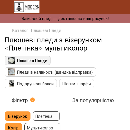
Замовляй плед — доставка за наш рахунок!
Каталог
Плюшеві Пледи
Плюшеві пледи з візерунком
«Плетінка» мультиколор
Плюшеві Пледи
Пледи в наявності (швидка відправка)
Подарункові бокси
Шапки, шарфи
Фільтр
За популярністю
2
Візерунок
Плетінка
Колір
Мультиколор