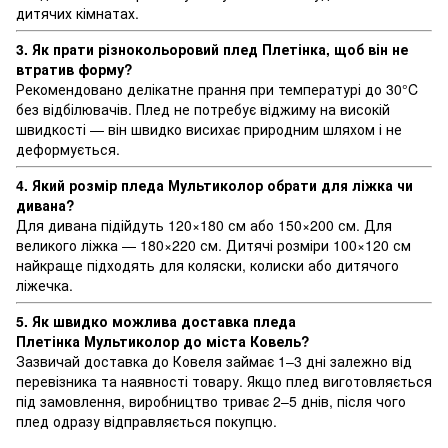
дитячих кімнатах.
3. Як прати різнокольоровий плед Плетінка
, щоб він не
втратив форму?
Рекомендовано делікатне прання при температурі до 30°C
без відбілювачів. Плед не потребує віджиму на високій
швидкості — він швидко висихає природним шляхом і не
деформується.
4. Який розмір пледа Мультиколор обрати для ліжка чи
дивана?
Для дивана підійдуть 120×180 см або 150×200 см. Для
великого ліжка — 180×220 см. Дитячі розміри 100×120 см
найкраще підходять для коляски, колиски або дитячого
ліжечка.
5. Як швидко можлива доставка пледа
Плетінка
Мультиколор до міста Ковель?
Зазвичай доставка до Ковеля займає 1–3 дні залежно від
перевізника та наявності товару. Якщо плед виготовляється
під замовлення, виробництво триває 2–5 днів, після чого
плед одразу відправляється покупцю.