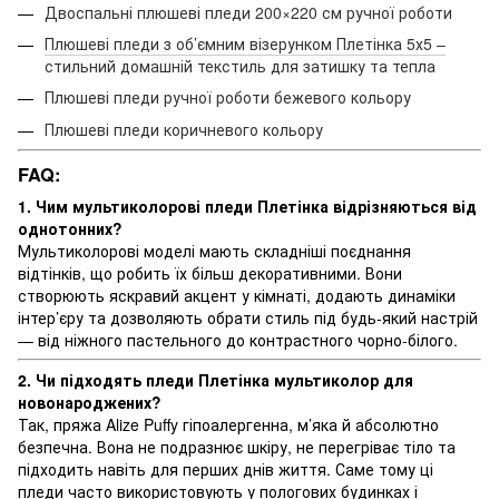
Двоспальні плюшеві пледи 200×220 см ручної роботи
Плюшеві пледи з об’ємним візерунком Плетінка 5х5 –
стильний домашній текстиль для затишку та тепла
Плюшеві пледи ручної роботи бежевого кольору
Плюшеві пледи коричневого кольору
FAQ:
1. Чим мультиколорові пледи Плетінка
відрізняються від
однотонних?
Мультиколорові моделі мають складніші поєднання
відтінків, що робить їх більш декоративними. Вони
створюють яскравий акцент у кімнаті, додають динаміки
інтер’єру та дозволяють обрати стиль під будь-який настрій
— від ніжного пастельного до контрастного чорно-білого.
2. Чи підходять пледи Плетінка
мультиколор для
новонароджених?
Так, пряжа Alize Puffy гіпоалергенна, м’яка й абсолютно
безпечна. Вона не подразнює шкіру, не перегріває тіло та
підходить навіть для перших днів життя. Саме тому ці
пледи часто використовують у пологових будинках і