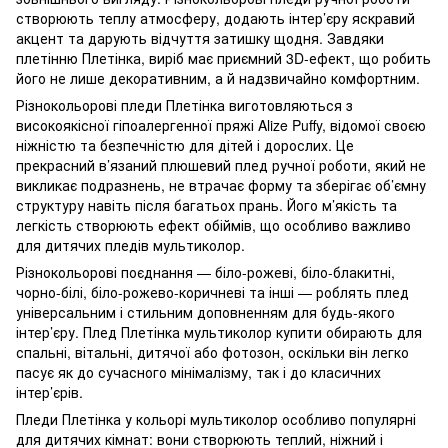
створюють теплу атмосферу, додають інтер’єру яскравий
акцент та дарують відчуття затишку щодня. Завдяки
плетінню Плетінка, виріб має приємний 3D-ефект, що робить
його не лише декоративним, а й надзвичайно комфортним.
Різнокольорові пледи Плетінка виготовляються з
високоякісної гіпоалергенної пряжі Alize Puffy, відомої своєю
ніжністю та безпечністю для дітей і дорослих. Це
прекрасний в’язаний плюшевий плед ручної роботи, який не
викликає подразнень, не втрачає форму та зберігає об’ємну
структуру навіть після багатьох прань. Його м’якість та
легкість створюють ефект обіймів, що особливо важливо
для дитячих пледів мультиколор.
Різнокольорові поєднання — біло-рожеві, біло-блакитні,
чорно-білі, біло-рожево-коричневі та інші — роблять плед
універсальним і стильним доповненням для будь-якого
інтер’єру. Плед Плетінка мультиколор купити обирають для
спальні, вітальні, дитячої або фотозон, оскільки він легко
пасує як до сучасного мінімалізму, так і до класичних
інтер’єрів.
Пледи Плетінка у кольорі мультиколор особливо популярні
для дитячих кімнат: вони створюють теплий, ніжний і