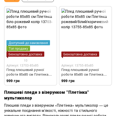
Доступний до замовлення
Топ продажу
Безкоштовна доставка
Безкоштовна доставка
10
Артикул: 13703-85х85
Артикул: 13755-85х85
Плед плюшевий ручної
Плед плюшевий ручної
роботи 85х85 см Плетінка
роботи 85х85 см Плетінка
біло-рожевий колір
рожевий/білий/коричневий
999 грн
999 грн
колір
Плюшеві пледи з візерунком "Плетінка"
мультиколор
Плюшеві пледи з візерунком «Плетінка» мультиколор — це
унікальне поєднання м’якості, ніжності та стильного
зовнішнього вигляду. Різнокольорові пледи ручної роботи