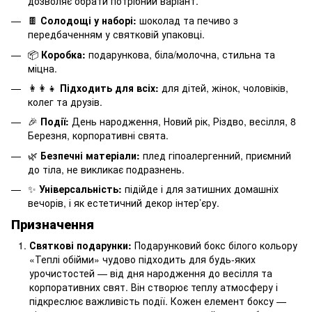
дозволяє обрати потрібний варіант.
🍫
Солодощі у наборі:
шоколад та печиво з
передбаченням у святковій упаковці.
📦
Коробка:
подарункова, біла/молочна, стильна та
міцна.
👩‍👩‍👧
Підходить для всіх:
для дітей, жінок, чоловіків,
колег та друзів.
🎉
Події:
День народження, Новий рік, Різдво, весілля, 8
Березня, корпоративні свята.
🌿
Безпечні матеріали:
плед гіпоалергенний, приємний
до тіла, не викликає подразнень.
✨
Універсальність:
підійде і для затишних домашніх
вечорів, і як естетичний декор інтер’єру.
Призначення
Святкові подарунки:
Подарунковий бокс білого кольору
«Теплі обійми» чудово підходить для будь-яких
урочистостей — від дня народження до весілля та
корпоративних свят. Він створює теплу атмосферу і
підкреслює важливість події. Кожен елемент боксу —