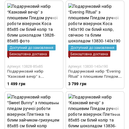
молочний колір та білим
білий колір
шоколадом
Доступний до замовлення
Доступний до замовлення
Безкоштовна доставка
Безкоштовна доставка
Артикул: 13828-85х85
Артикул: 13830-140х190
Подарунковий набір
Подарунковий набір “Evening
“Казковий вечір” з
Ritual” з плюшевим Пледом
плюшевим Пледом ручної
ручної роботи візерунок
1 499 грн
3 799 грн
роботи візерунок Коса 85х85
Коса 140х190 см білий колір,
см білий колір та білим
свічкою та білим шоколадом
шоколадом