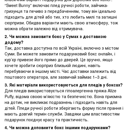
“Sweet Bunny” включає плед ручної роботи, зайчика-
гризунця та печиво з передбаченням, тому він ідеально
підходить для дітей або тих, хто любить милі та затишні
сюрпризи. Обидва варіанти мають свою атмосферу, тож
можна обрати залежно від отримувача.
2. Чи можна замовити бокс у Сумах з доставкою
додому?
Так, доставка доступна по всій Україні, включно з містом
Суми. Ви можете замовити подарунковий бокс онлайн, і
кур’єр привезе його прямо до дверей. Це зручно, якщо
хочете зробити сюрприз близькій людині, навіть
перебуваючи в іншому місті. Час доставки залежить від
поштового оператора, але зазвичай займає 1–3 дні.
3. Які матеріали використовуються для пледів у боксах?
Для пледів використовується гіпоалергенна пряжа Alize
Puffy, відома своєю м’якістю та безпечністю. Вона приємна
на дотик, не викликає подразнень і підходить навіть для
дітей. Пледи ручної роботи зберігають форму після прання і
мають довгий термін служби. Завдяки цим властивостям
подарунок поєднує красу та практичність.
4. Чи можна доповнити бокс іншими подарунками?