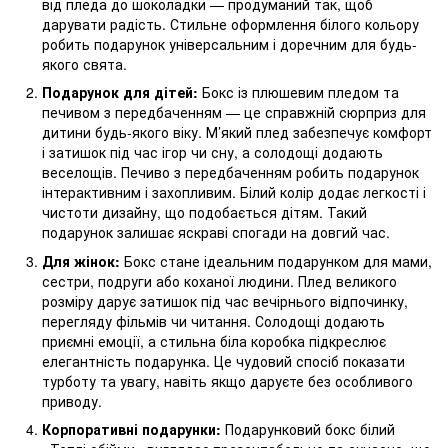
від пледа до шоколадки — продуманий так, щоб
дарувати радість. Стильне оформлення білого кольору
робить подарунок універсальним і доречним для будь-
якого свята.
Подарунок для дітей:
Бокс із плюшевим пледом та
печивом з передбаченням — це справжній сюрприз для
дитини будь-якого віку. М’який плед забезпечує комфорт
і затишок під час ігор чи сну, а солодощі додають
веселощів. Печиво з передбаченням робить подарунок
інтерактивним і захопливим. Білий колір додає легкості і
чистоти дизайну, що подобається дітям. Такий
подарунок залишає яскраві спогади на довгий час.
Для жінок:
Бокс стане ідеальним подарунком для мами,
сестри, подруги або коханої людини. Плед великого
розміру дарує затишок під час вечірнього відпочинку,
перегляду фільмів чи читання. Солодощі додають
приємні емоції, а стильна біла коробка підкреслює
елегантність подарунка. Це чудовий спосіб показати
турботу та увагу, навіть якщо даруєте без особливого
приводу.
Корпоративні подарунки:
Подарунковий бокс білий