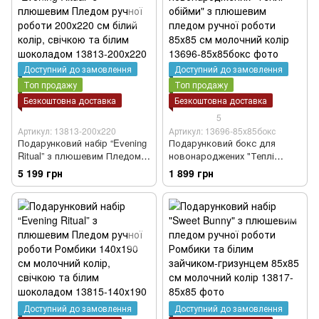
Доступний до замовлення
Доступний до замовлення
Топ продажу
Топ продажу
Безкоштовна доставка
Безкоштовна доставка
5
Артикул: 13813-200х220
Артикул: 13696-85х85бокс
Подарунковий набір “Evening
Подарунковий бокс для
Ritual” з плюшевим Пледом
новонароджених "Теплі
ручної роботи 200х220 см
обійми" з плюшевим пледом
5 199 грн
1 899 грн
білий колір, свічкою та білим
ручної роботи 85х85 см
шоколадом
молочний колір
Доступний до замовлення
Доступний до замовлення