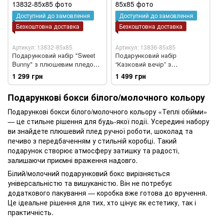
Доступний до замовлення
Доступний до замовлення
Безкоштовна доставка
Безкоштовна доставка
Артикул: 13832-85х85
Артикул: 13836-85х85
Подарунковий набір "Sweet
Подарунковий набір
Bunny" з плюшевим пледом
“Казковий вечір” з
ручної роботи візерунок
плюшевим Пледом ручної
1 299 грн
1 499 грн
Плетінка та білим зайчиком-
роботи візерунок Плетіння
гризунцем 85х85 см білий
85х85 см білий колір та білим
Подарункові бокси білого/молочного кольору
колір
шоколадом
Подарункові бокси білого/молочного кольору «Теплі обійми»
— це стильне рішення для будь-якої події. Усередині набору
ви знайдете плюшевий плед ручної роботи, шоколад та
печиво з передбаченням у стильній коробці. Такий
подарунок створює атмосферу затишку та радості,
залишаючи приємні враження надовго.
Білий/молочний подарунковий бокс вирізняється
універсальністю та вишуканістю. Він не потребує
додаткового пакування — коробка вже готова до вручення.
Це ідеальне рішення для тих, хто цінує як естетику, так і
практичність.