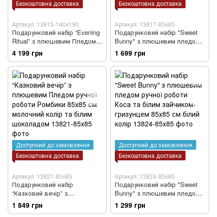
Безкоштовна доставка
Безкоштовна доставка
Артикул: 13815-140х190
Артикул: 13817-85х85
Подарунковий набір “Evening
Подарунковий набір "Sweet
Ritual” з плюшевим Пледом
Bunny" з плюшевим пледом
ручної роботи Ромбики
ручної роботи Ромбики та
4 199 грн
1 699 грн
140х190 см молочний колір,
білим зайчиком-гризунцем
свічкою та білим шоколадом
85х85 см молочний колір
Доступний до замовлення
Доступний до замовлення
Безкоштовна доставка
Безкоштовна доставка
Артикул: 13821-85х85
Артикул: 13824-85х85
Подарунковий набір
Подарунковий набір "Sweet
“Казковий вечір” з
Bunny" з плюшевим пледом
плюшевим Пледом ручної
ручної роботи Коса та білим
1 849 грн
1 299 грн
роботи Ромбики 85х85 см
зайчиком-гризунцем 85х85 см