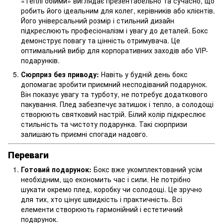
«Теплі обійми» виглядає презентабельно та сучасно, що
робить його ідеальним для колег, керівників або клієнтів.
Його універсальний розмір і стильний дизайн
підкреслюють професіоналізм і увагу до деталей. Бокс
демонструє повагу та цінність отримувача. Це
оптимальний вибір для корпоративних заходів або VIP-
подарунків.
Сюрприз без приводу:
Навіть у будній день бокс
допомагає зробити приємний несподіваний подарунок.
Він показує увагу та турботу, не потребує додаткового
пакування. Плед забезпечує затишок і тепло, а солодощі
створюють святковий настрій. Білий колір підкреслює
стильність та чистоту подарунка. Такі сюрпризи
залишають приємні спогади надовго.
Переваги
Готовий подарунок:
Бокс вже укомплектований усім
необхідним, що економить час і сили. Не потрібно
шукати окремо плед, коробку чи солодощі. Це зручно
для тих, хто цінує швидкість і практичність. Всі
елементи створюють гармонійний і естетичний
подарунок.