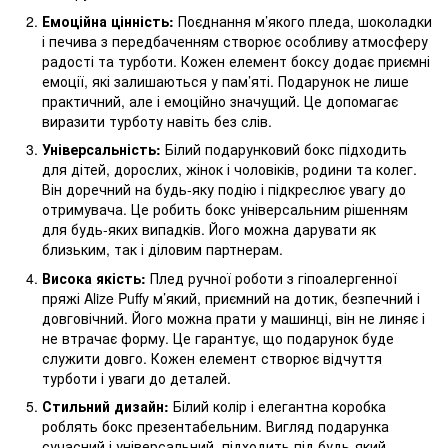
Емоційна цінність:
Поєднання м’якого пледа, шоколадки
і печива з передбаченням створює особливу атмосферу
радості та турботи. Кожен елемент боксу додає приємні
емоції, які залишаються у пам’яті. Подарунок не лише
практичний, але і емоційно значущий. Це допомагає
виразити турботу навіть без слів.
Універсальність:
Білий подарунковий бокс підходить
для дітей, дорослих, жінок і чоловіків, родини та колег.
Він доречний на будь-яку подію і підкреслює увагу до
отримувача. Це робить бокс універсальним рішенням
для будь-яких випадків. Його можна дарувати як
близьким, так і діловим партнерам.
Висока якість:
Плед ручної роботи з гіпоалергенної
пряжі Alize Puffy м’який, приємний на дотик, безпечний і
довговічний. Його можна прати у машинці, він не линяє і
не втрачає форму. Це гарантує, що подарунок буде
служити довго. Кожен елемент створює відчуття
турботи і уваги до деталей.
Стильний дизайн:
Білий колір і елегантна коробка
роблять бокс презентабельним. Вигляд подарунка
сучасний і універсальний, підходить під будь-який