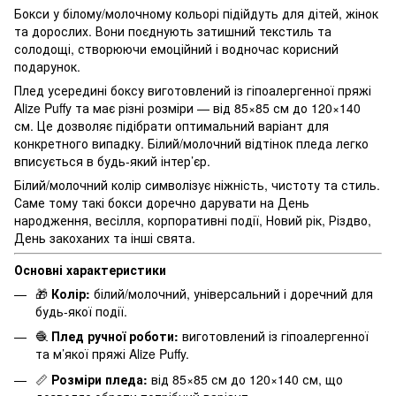
Бокси у білому/молочному кольорі підійдуть для дітей, жінок
та дорослих. Вони поєднують затишний текстиль та
солодощі, створюючи емоційний і водночас корисний
подарунок.
Плед усередині боксу виготовлений із гіпоалергенної пряжі
Alize Puffy та має різні розміри — від 85×85 см до 120×140
см. Це дозволяє підібрати оптимальний варіант для
конкретного випадку. Білий/молочний відтінок пледа легко
вписується в будь-який інтер’єр.
Білий/молочний колір символізує ніжність, чистоту та стиль.
Саме тому такі бокси доречно дарувати на День
народження, весілля, корпоративні події, Новий рік, Різдво,
День закоханих та інші свята.
Основні характеристики
🎁
Колір:
білий/молочний, універсальний і доречний для
будь-якої події.
🧶
Плед ручної роботи:
виготовлений із гіпоалергенної
та м’якої пряжі Alize Puffy.
📏
Розміри пледа:
від 85×85 см до 120×140 см, що