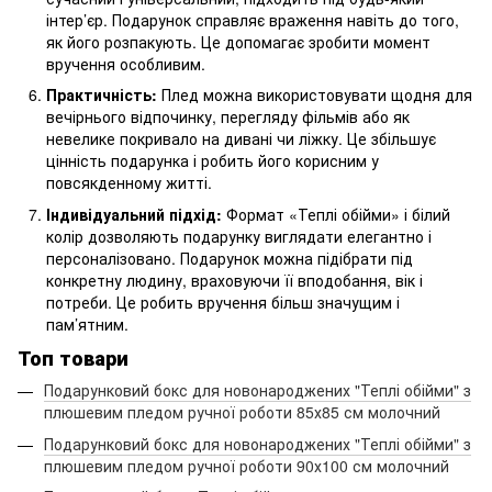
інтер’єр. Подарунок справляє враження навіть до того,
як його розпакують. Це допомагає зробити момент
вручення особливим.
Практичність:
Плед можна використовувати щодня для
вечірнього відпочинку, перегляду фільмів або як
невелике покривало на дивані чи ліжку. Це збільшує
цінність подарунка і робить його корисним у
повсякденному житті.
Індивідуальний підхід:
Формат «Теплі обійми» і білий
колір дозволяють подарунку виглядати елегантно і
персоналізовано. Подарунок можна підібрати під
конкретну людину, враховуючи її вподобання, вік і
потреби. Це робить вручення більш значущим і
пам’ятним.
Топ товари
Подарунковий бокс для новонароджених "Теплі обійми" з
плюшевим пледом ручної роботи 85х85 см молочний
Подарунковий бокс для новонароджених "Теплі обійми" з
плюшевим пледом ручної роботи 90х100 см молочний