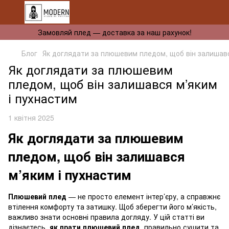
Замовляй плед — доставка за наш рахунок!
Блог
Як доглядати за плюшевим пледом, щоб він залишав
Як доглядати за плюшевим
пледом, щоб він залишався м’яким
і пухнастим
1 квітня 2025
Як доглядати за плюшевим
пледом, щоб він залишався
м’яким і пухнастим
Плюшевий плед
— не просто елемент інтер’єру, а справжнє
втілення комфорту та затишку. Щоб зберегти його м’якість,
важливо знати основні правила догляду. У цій статті ви
дізнаєтесь,
як прати плюшевий плед
, правильно сушити та