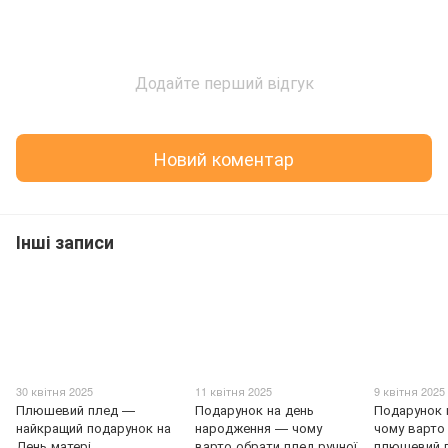
Додайте перший відгук
Новий коментар
Інші записи
30 квітня 2025
11 квітня 2025
9 квітня 2025
Плюшевий плед —
Подарунок на день
Подарунок 
найкращий подарунок на
народження — чому
чому варто
День матері
варто обрати плед ручної
плюшевий п