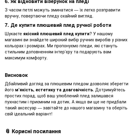
6. Як відновити візерунок на пледі
З часом петлі можуть зминатися — їх легко розправити
вручну, повертаючи пледу охайний вигляд.
7. Де купити плюшевий плед ручної роботи
Шукаєте
якісний плюшевий плед купити
? У нашому
магазині ви знайдете широкий вибір ручних виробів у різних
кольорах і розмірах. Ми пропонуємо пледи, які стануть
стильним доповненням інтер’єру та подарують вам
максимум комфорту.
Висновок
Дбайливий догляд за плюшевим пледом дозволяє зберегти
його
м’якість, естетику та довговічність
. Дотримуйтесь
простих порад, щоб ваш улюблений плед залишався
пухнастим і приємним на дотик. А якщо ви ще не придбали
такий аксесуар — завітайте до нашого магазину та оберіть
свій ідеальний варіант!
📎 Корисні посилання