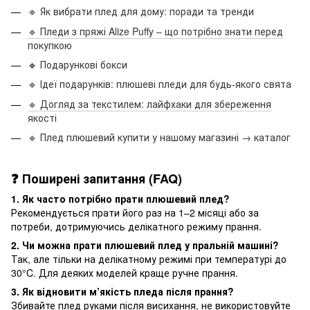
🔹 Як вибрати плед для дому: поради та тренди
🔹 Пледи з пряжі Alize Puffy – що потрібно знати перед
покупкою
🔹
Подарункові бокси
🔹 Ідеї подарунків: плюшеві пледи для будь-якого свята
🔹 Догляд за текстилем: лайфхаки для збереження
якості
🔹 Плед плюшевий купити у нашому магазині → каталог
❓ Поширені запитання (FAQ)
1. Як часто потрібно прати плюшевий плед?
Рекомендується прати його раз на 1–2 місяці або за
потреби, дотримуючись делікатного режиму прання.
2. Чи можна прати плюшевий плед у пральній машині?
Так, але тільки на делікатному режимі при температурі до
30°C. Для деяких моделей краще ручне прання.
3. Як відновити м’якість пледа після прання?
Збивайте плед руками після висихання, не використовуйте