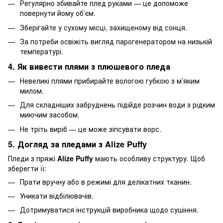
Регулярно збивайте плед руками — це допоможе
повернути йому об’єм.
Зберігайте у сухому місці, захищеному від сонця.
За потреби освіжіть вигляд парогенератором на низькій
температурі.
4. Як вивести плями з плюшевого пледа
Невеликі плями прибирайте вологою губкою з м’яким
милом.
Для складніших забруднень підійде розчин води з рідким
миючим засобом.
Не тріть виріб — це може зіпсувати ворс.
5. Догляд за пледами з Alize Puffy
Пледи з пряжі
Alize Puffy
мають особливу структуру. Щоб
зберегти її:
Прати вручну або в режимі для делікатних тканин.
Уникати відбілювачів.
Дотримуватися інструкцій виробника щодо сушіння.